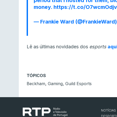
period that I hosted for them, b
money.
https://t.co/O7wcmOdj
— Frankie Ward (@FrankieWard
Lê as últimas novidades dos
esports
aqu
TÓPICOS
,
,
Beckham
Gaming
Guild Esports
NOTÍCIAS
DESPORT