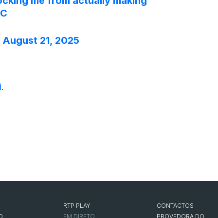
locking me from actually making
vC
)
August 21, 2025
i
.
RTP PLAY
CONTACTOS
O
EM DIRETO
PROVEDORA DO