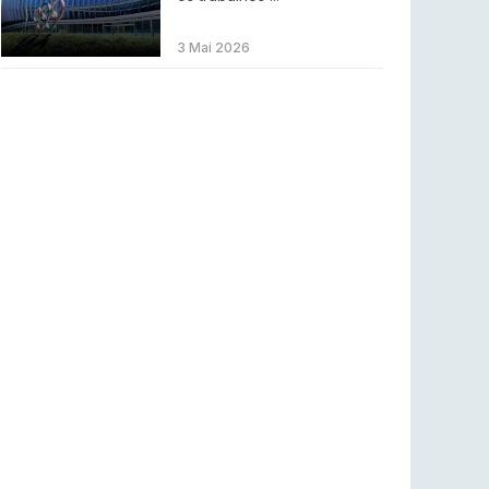
ENTRETENIMENTO
3 ago 2026
Códigos para ícones clássicos gratuitos no
3 Mai 2026
League of Legends [agosto 2026]
LEAGUE OF LEGENDS
3 ago 2026
MOUZ surpreende Spirit para vencer BLAST
Bounty
COUNTER-STRIKE
2 ago 2026
Setembro recheado de LANs em Portugal
COUNTER-STRIKE
1 ago 2026
Betclic renova parceria com a RTP Arena para
a época 2026/27
RTP ARENA
23 jul 2026