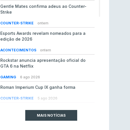
Gentle Mates confirma adeus ao Counter-
Strike
COUNTER-STRIKE
ontem
Esports Awards revelam nomeados para a
edição de 2026
ACONTECIMENTOS
ontem
Rockstar anuncia apresentação oficial do
GTA 6 na Netflix
GAMING
6 ago 2026
Roman Imperium Cup IX ganha forma
COUNTER-STRIKE
5 ago 2026
EA vendida ao PIF da Arábia Saudita por 55 mil
milhões de dólares
MAIS NOTÍCIAS
GAMING
5 ago 2026