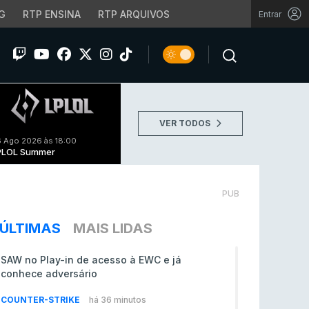
G
RTP ENSINA
RTP ARQUIVOS
Entrar
VER TODOS
 Ago 2026 às 18:00
PLOL Summer
PUB
ÚLTIMAS
MAIS LIDAS
SAW no Play-in de acesso à EWC e já
conhece adversário
COUNTER-STRIKE
há 36 minutos