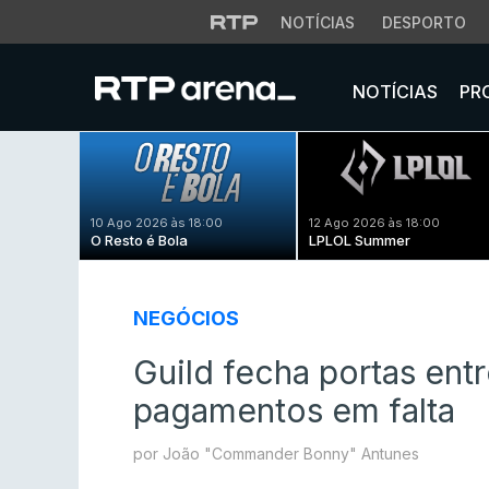
NOTÍCIAS
DESPORTO
NOTÍCIAS
PR
10 Ago 2026 às 18:00
12 Ago 2026 às 18:00
O Resto é Bola
LPLOL Summer
NEGÓCIOS
Guild fecha portas ent
pagamentos em falta
por João "Commander Bonny" Antunes