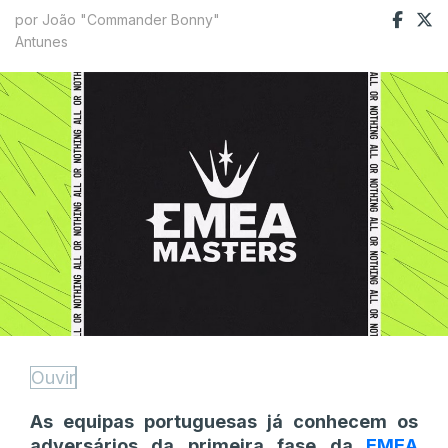
por João "Commander Bonny"
Antunes
Ouvir
As equipas portuguesas já conhecem os
adversários da primeira fase da
EMEA