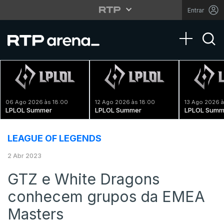
Entrar
Toggle na
06 Ago 2026 às 18:00
12 Ago 2026 às 18:00
13 Ago 2026 à
LPLOL Summer
LPLOL Summer
LPLOL Summ
LEAGUE OF LEGENDS
2 Abr 2023
GTZ e White Dragons
conhecem grupos da EMEA
Masters