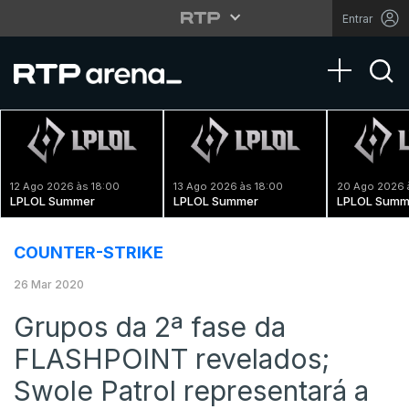
Entrar
Toggle na
12 Ago 2026 às 18:00
13 Ago 2026 às 18:00
20 Ago 2026 
LPLOL Summer
LPLOL Summer
LPLOL Summ
COUNTER-STRIKE
26 Mar 2020
Grupos da 2ª fase da
FLASHPOINT revelados;
Swole Patrol representará a