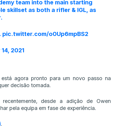
emy team into the main starting
e skillset as both a rifler & IGL, as
.
.
pic.twitter.com/o0Up6mpBS2
14, 2021
 está agora pronto para um novo passo na
lquer decisão tomada.
os recentemente, desde a adição de Owen
nhar pela equipa em fase de experiência.
i
.