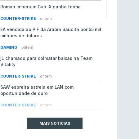
Roman Imperium Cup IX ganha forma
COUNTER-STRIKE
ontem
EA vendida ao PIF da Arábia Saudita por 55 mil
milhões de dólares
GAMING
ontem
jL chamado para colmatar baixas na Team
Vitality
COUNTER-STRIKE
ontem
SAW espreita estreia em LAN com
oportunidade de ouro
COUNTER-STRIKE
ontem
Era em risco? Vitality continua a cair no VRS
do Counter-Strike 2
MAIS NOTÍCIAS
COUNTER-STRIKE
ontem