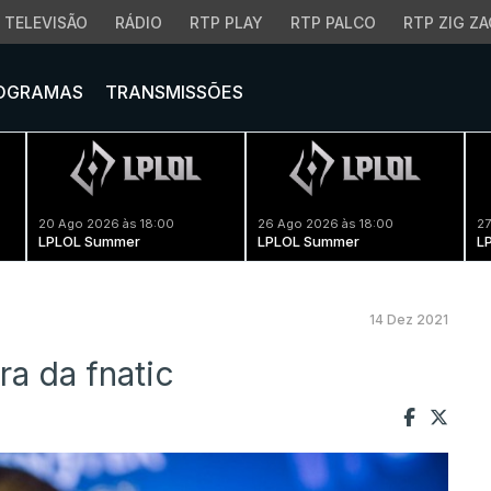
TELEVISÃO
RÁDIO
RTP PLAY
RTP PALCO
RTP ZIG ZA
OGRAMAS
TRANSMISSÕES
20 Ago 2026 às 18:00
26 Ago 2026 às 18:00
27
LPLOL Summer
LPLOL Summer
L
14 Dez 2021
ra da fnatic