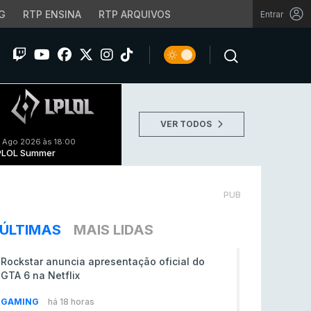
G
RTP ENSINA
RTP ARQUIVOS
Entrar
VER TODOS
 Ago 2026 às 18:00
PLOL Summer
PUB
ÚLTIMAS
MAIS LIDAS
Rockstar anuncia apresentação oficial do
GTA 6 na Netflix
GAMING
há 18 horas