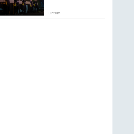
Betclic renova parceria com a RTP Arena para
a época 2026/27
Ontem
RTP ARENA
23 jul 2026
BLAST Bounty S2 na RTP Arena: Regressa o
melhor Counter-Strike
COUNTER-STRIKE
18 jul 2026
Wuant assina “The One”: O novo hino oficial
da LPLOL
LEAGUE OF LEGENDS
16 jul 2026
Roman Imperium Cup VIII abre inscrições com
SAW e Luminosity na lista
COUNTER-STRIKE
16 jul 2026