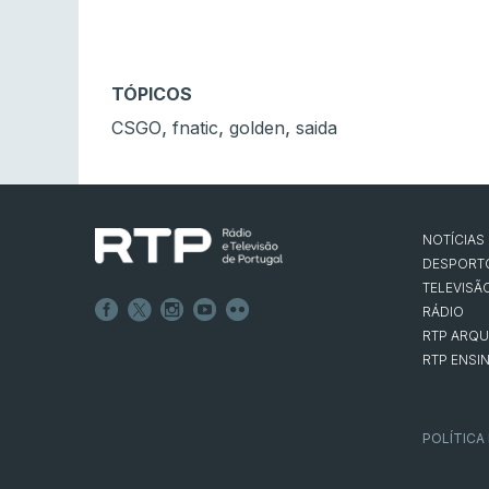
TÓPICOS
,
,
,
CSGO
fnatic
golden
saida
NOTÍCIAS
DESPORT
TELEVISÃ
RÁDIO
RTP ARQU
RTP ENSI
POLÍTICA