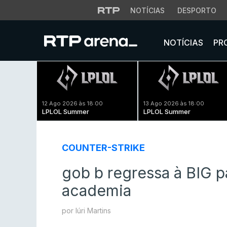
NOTÍCIAS
DESPORTO
NOTÍCIAS
PR
12 Ago 2026 às 18:00
13 Ago 2026 às 18:00
LPLOL Summer
LPLOL Summer
COUNTER-STRIKE
gob b regressa à BIG p
academia
por Iúri Martins