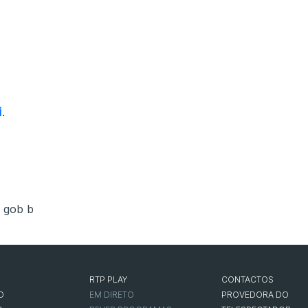
i
.
,
gob b
RTP PLAY
CONTACTOS
O
EM DIRETO
PROVEDORA DO