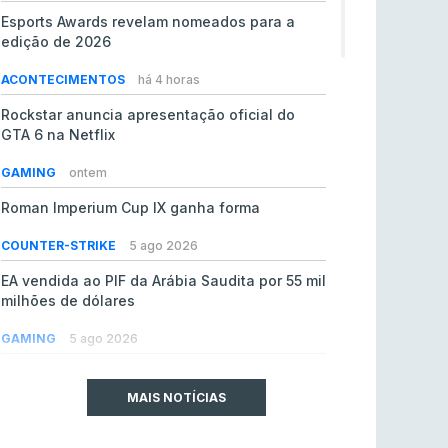
Esports Awards revelam nomeados para a
edição de 2026
ACONTECIMENTOS
há 4 horas
Rockstar anuncia apresentação oficial do
GTA 6 na Netflix
GAMING
ontem
Roman Imperium Cup IX ganha forma
COUNTER-STRIKE
5 ago 2026
EA vendida ao PIF da Arábia Saudita por 55 mil
milhões de dólares
GAMING
5 ago 2026
jL chamado para colmatar baixas na Team
Vitality
MAIS NOTÍCIAS
COUNTER-STRIKE
5 ago 2026