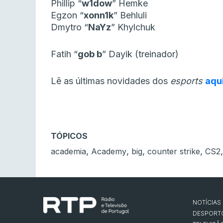
Phillip “⁠
w1dow⁠
” Hemke
Egzon “⁠
xonn1k⁠
” Behluli
Dmytro “⁠
NaYz⁠
” Khylchuk
Fatih “⁠
gob b⁠
” Dayik (treinador)
Lê as últimas novidades dos
esports
aqu
TÓPICOS
,
,
,
,
academia
Academy
big
counter strike
CS2
NOTÍCIAS
DESPORT