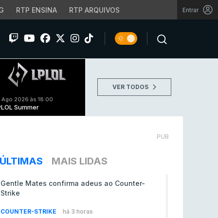
G
RTP ENSINA
RTP ARQUIVOS
Entrar
VER TODOS
 Ago 2026 às 18:00
PLOL Summer
PUB
ÚLTIMAS
MAIS LIDAS
Gentle Mates confirma adeus ao Counter-
Strike
COUNTER-STRIKE
há 3 horas