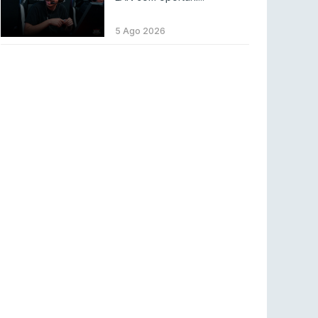
LEAGUE OF LEGENDS
3 ago 2026
MOUZ surpreende Spirit para vencer BLAST
5 Ago 2026
Bounty
COUNTER-STRIKE
2 ago 2026
Setembro recheado de LANs em Portugal
COUNTER-STRIKE
1 ago 2026
Betclic renova parceria com a RTP Arena para
a época 2026/27
RTP ARENA
23 jul 2026
BLAST Bounty S2 na RTP Arena: Regressa o
melhor Counter-Strike
COUNTER-STRIKE
18 jul 2026