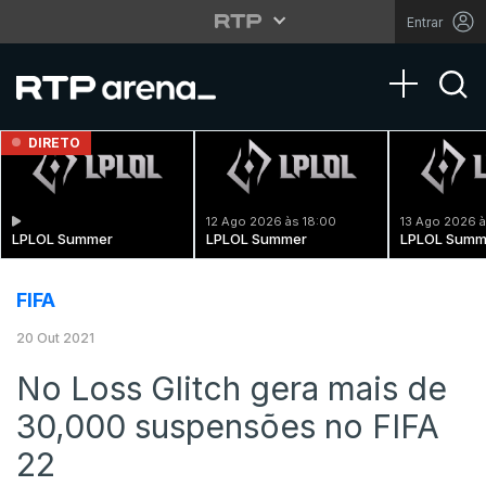
Entrar
Toggle na
DIRETO
12 Ago 2026 às 18:00
13 Ago 2026 à
LPLOL Summer
LPLOL Summer
LPLOL Summ
FIFA
20 Out 2021
No Loss Glitch gera mais de
30,000 suspensões no FIFA
22