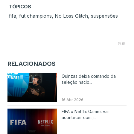
TÓPICOS
,
,
,
fifa
fut champions
No Loss Glitch
suspensões
PUB
RELACIONADOS
Quinzas deixa comando da
seleção nacio...
16 Abr 2026
FIFA x Netflix Games vai
acontecer com j...