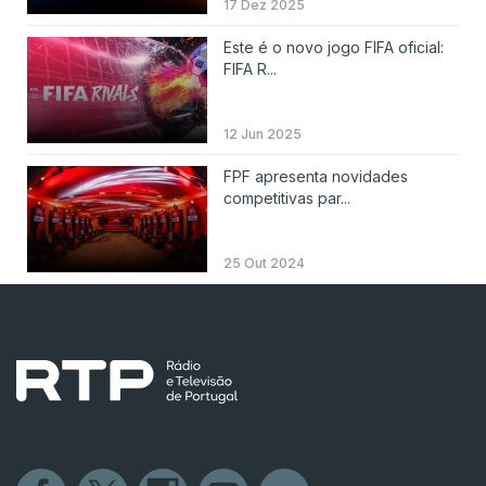
17 Dez 2025
Este é o novo jogo FIFA oficial:
FIFA R...
12 Jun 2025
FPF apresenta novidades
competitivas par...
25 Out 2024