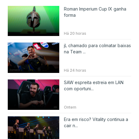
Roman Imperium Cup IX ganha
forma
Há 20 horas
jL chamado para colmatar baixas
na Team ...
Há 24 horas
SAW espreita estreia em LAN
com oportuni...
Ontem
Era em risco? Vitality continua a
cair n...