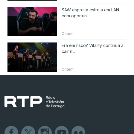
SAW espreita estreia em LAN
com oportuni...
Ontem
Era em risco? Vitality continua a
cair n...
Ontem