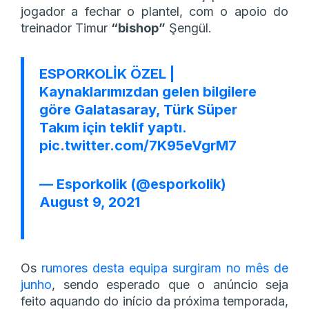
jogador a fechar o plantel, com o apoio do
treinador Timur
“bishop”
Şengül.
ESPORKOLİK ÖZEL |
Kaynaklarımızdan gelen bilgilere
göre Galatasaray, Türk Süper
Takım için teklif yaptı.
pic.twitter.com/7K95eVgrM7
— Esporkolik (@esporkolik)
August 9, 2021
Os
rumores desta equipa surgiram no mês de
junho
, sendo esperado que o anúncio seja
feito aquando do início da próxima temporada,