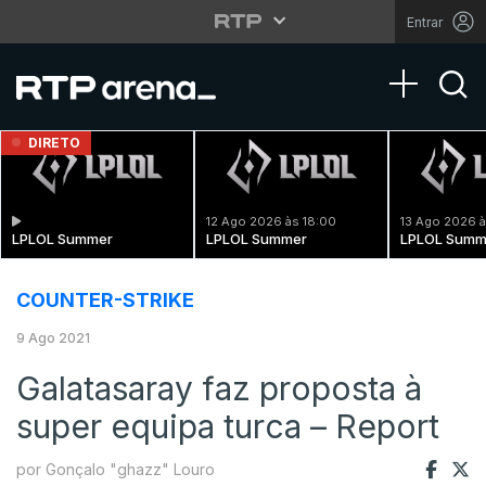
Entrar
Toggle na
DIRETO
12 Ago 2026 às 18:00
13 Ago 2026 à
LPLOL Summer
LPLOL Summer
LPLOL Summ
COUNTER-STRIKE
9 Ago 2021
Galatasaray faz proposta à
super equipa turca – Report
por Gonçalo "ghazz" Louro