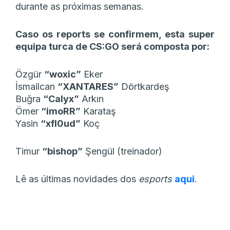
durante as próximas semanas.
Caso os reports se confirmem, esta super
equipa turca de CS:GO será composta por:
Özgür
“woxic”
Eker
İsmailсan
“XANTARES”
Dörtkardeş
Buğra
“Calyx”
Arkın
Ömer
“imoRR”
Karataş
Yasin
“xfl0ud”
Koç
Timur
“bishop”
Şengül (treinador)
Lê as últimas novidades dos
esports
aqui
.