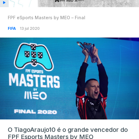
FPF eSports Masters by MEO – Final
FIFA
13 jul 2020
O TiagoAraujo10 é o grande vencedor do
FPF Esports Masters by MEO