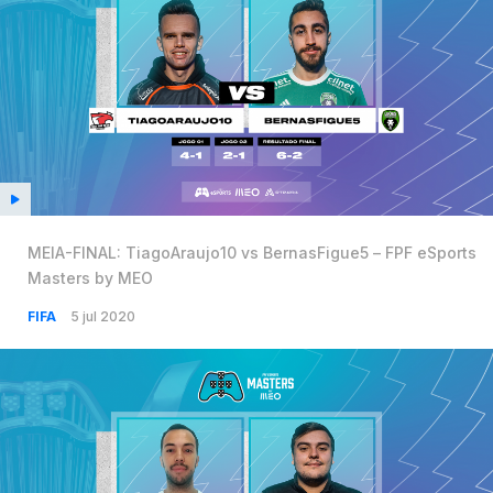
MEIA-FINAL: TiagoAraujo10 vs BernasFigue5 – FPF eSports
Masters by MEO
FIFA
5 jul 2020