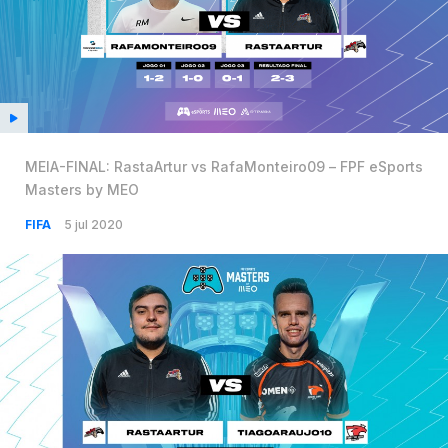
MEIA-FINAL: RastaArtur vs RafaMonteiro09 – FPF eSports
Masters by MEO
FIFA
5 jul 2020