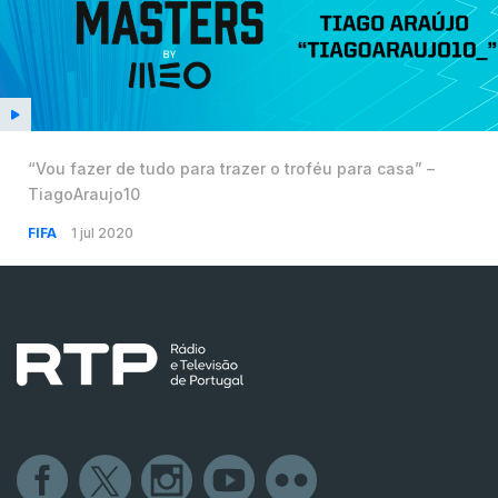
“Vou fazer de tudo para trazer o troféu para casa” –
TiagoAraujo10
FIFA
1 jul 2020