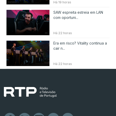
Há 19 horas
SAW espreita estreia em LAN
com oportuni...
Há 22 horas
Era em risco? Vitality continua a
cair n...
Há 22 horas