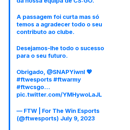
da nossa equipa de CS:GO.
A passagem foi curta mas só
temos a agradecer todo o seu
contributo ao clube.
Desejamos-lhe todo o sucesso
para o seu futuro.
Obrigado,
@SNAPYiwnl
💖
#ftwesports
#ftwarmy
#ftwcsgo
…
pic.twitter.com/YMHywoLaJL
— FTW | For The Win Esports
(@ftwesports)
July 9, 2023