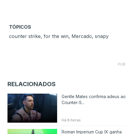
TÓPICOS
,
,
,
counter strike
for the win
Mercado
snapy
PUB
RELACIONADOS
Gentle Mates confirma adeus ao
Counter-S...
Há 6 horas
Roman Imperium Cup IX ganha