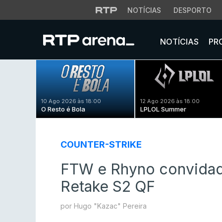
NOTÍCIAS
DESPORTO
NOTÍCIAS
PR
10 Ago 2026 às 18:00
12 Ago 2026 às 18:00
O Resto é Bola
LPLOL Summer
COUNTER-STRIKE
FTW e Rhyno convida
Retake S2 QF
por Hugo "Kazac" Pereira