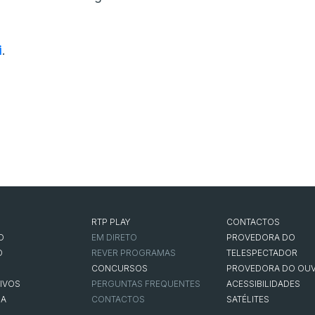
i
.
RTP PLAY
CONTACTOS
O
EM DIRETO
PROVEDORA DO
O
REVER PROGRAMAS
TELESPECTADOR
CONCURSOS
PROVEDORA DO OUV
IVOS
PERGUNTAS FREQUENTES
ACESSIBILIDADES
NA
CONTACTOS
SATÉLITES