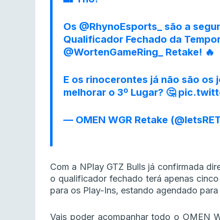
Os
@RhynoEsports_
são a segu
Qualificador Fechado da Tempo
@WortenGameRing_
Retake! 🔥
E os rinocerontes já não são os
melhorar o 3º Lugar? 🤔
pic.twi
— OMEN WGR Retake (@letsRE
Com a NPlay GTZ Bulls já confirmada dire
o qualificador fechado terá apenas cinc
para os Play-Ins, estando agendado para os
Vais poder acompanhar todo o OMEN W