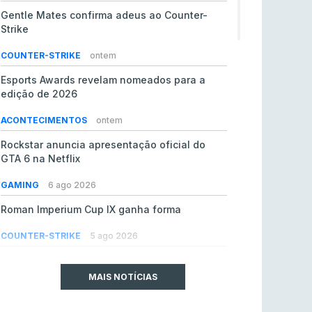
Gentle Mates confirma adeus ao Counter-
Strike
COUNTER-STRIKE
ontem
Esports Awards revelam nomeados para a
edição de 2026
ACONTECIMENTOS
ontem
Rockstar anuncia apresentação oficial do
GTA 6 na Netflix
GAMING
6 ago 2026
Roman Imperium Cup IX ganha forma
COUNTER-STRIKE
5 ago 2026
EA vendida ao PIF da Arábia Saudita por 55 mil
milhões de dólares
MAIS NOTÍCIAS
GAMING
5 ago 2026