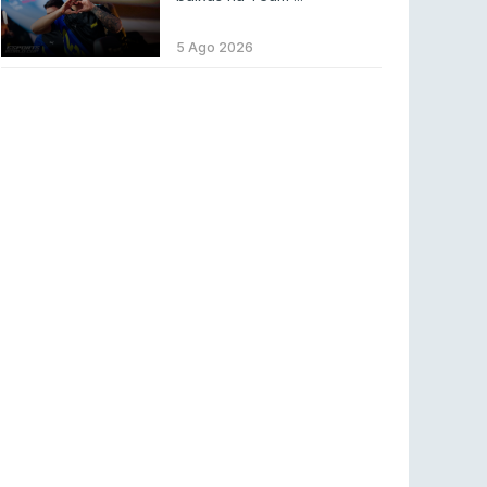
ENTRETENIMENTO
3 ago 2026
Códigos para ícones clássicos gratuitos no
5 Ago 2026
League of Legends [agosto 2026]
LEAGUE OF LEGENDS
3 ago 2026
MOUZ surpreende Spirit para vencer BLAST
Bounty
COUNTER-STRIKE
2 ago 2026
Setembro recheado de LANs em Portugal
COUNTER-STRIKE
1 ago 2026
Betclic renova parceria com a RTP Arena para
a época 2026/27
RTP ARENA
23 jul 2026