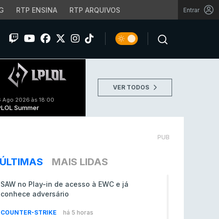
G
RTP ENSINA
RTP ARQUIVOS
Entrar
VER TODOS
 Ago 2026 às 18:00
PLOL Summer
PUB
ÚLTIMAS
MAIS LIDAS
SAW no Play-in de acesso à EWC e já
conhece adversário
COUNTER-STRIKE
há 5 horas