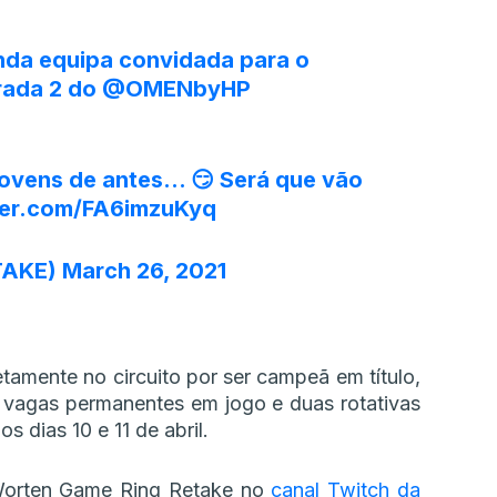
nda equipa convidada para o
rada 2 do
@OMENbyHP
 jovens de antes… 😏 Será que vão
tter.com/FA6imzuKyq
TAKE)
March 26, 2021
tamente no circuito por ser campeã em título,
o vagas permanentes em jogo e duas rotativas
 dias 10 e 11 de abril.
orten Game Ring Retake no
canal Twitch da