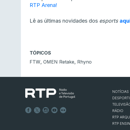
RTP Arena!
Lê as últimas novidades dos
esports
aqu
TÓPICOS
,
,
FTW
OMEN Retake
Rhyno
NOTÍCIAS
DESPORT
TELEVISÃ
RÁDIO
RTP ARQU
RTP ENSI