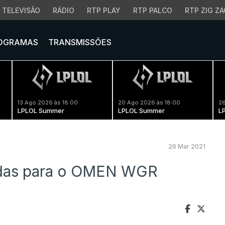
TELEVISÃO
RÁDIO
RTP PLAY
RTP PALCO
RTP ZIG ZA
OGRAMAS
TRANSMISSÕES
13 Ago 2026 às 18:00
20 Ago 2026 às 18:00
26
LPLOL Summer
LPLOL Summer
L
26 Mar 2021
das para o OMEN WGR