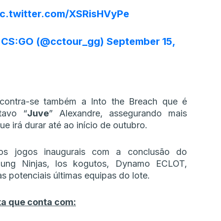
ic.twitter.com/XSRisHVyPe
 CS:GO (@cctour_gg)
September 15,
ncontra-se também a Into the Breach que é
tavo “
Juve
” Alexandre, assegurando mais
 irá durar até ao início de outubro.
 os jogos inaugurais com a conclusão do
Young Ninjas, los kogutos, Dynamo ECLOT,
 potenciais últimas equipas do lote.
ta que conta com: