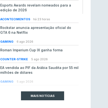
Esports Awards revelam nomeados para a
edição de 2026
ACONTECIMENTOS
há 23 horas
Rockstar anuncia apresentação oficial do
GTA 6 na Netflix
GAMING
6 ago 2026
Roman Imperium Cup IX ganha forma
COUNTER-STRIKE
5 ago 2026
EA vendida ao PIF da Arábia Saudita por 55 mil
milhões de dólares
GAMING
5 ago 2026
jL chamado para colmatar baixas na Team
Vitality
MAIS NOTÍCIAS
COUNTER-STRIKE
5 ago 2026