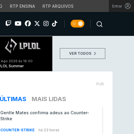
G
RTP ENSINA
RTP ARQUIVOS
Entrar
VER TODOS
 Ago 2026 às 18:00
PLOL Summer
PUB
ÚLTIMAS
MAIS LIDAS
Gentle Mates confirma adeus ao Counter-
Strike
COUNTER-STRIKE
há 23 horas