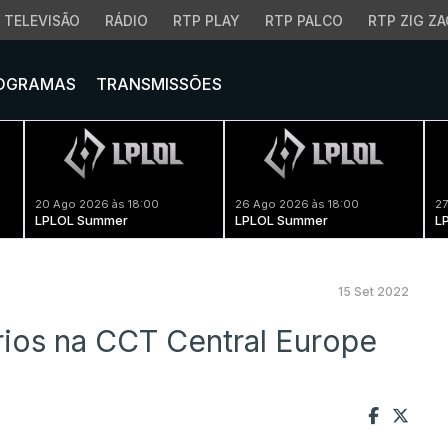
TELEVISÃO
RÁDIO
RTP PLAY
RTP PALCO
RTP ZIG ZA
OGRAMAS
TRANSMISSÕES
20 Ago 2026 às 18:00
26 Ago 2026 às 18:00
27
LPLOL Summer
LPLOL Summer
L
15 Set 2022
ios na CCT Central Europe