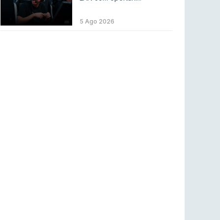
LEAGUE OF LEGENDS
3 ago 2026
MOUZ surpreende Spirit para vencer BLAST
5 Ago 2026
Bounty
COUNTER-STRIKE
2 ago 2026
Setembro recheado de LANs em Portugal
COUNTER-STRIKE
1 ago 2026
Betclic renova parceria com a RTP Arena para
a época 2026/27
RTP ARENA
23 jul 2026
BLAST Bounty S2 na RTP Arena: Regressa o
melhor Counter-Strike
COUNTER-STRIKE
18 jul 2026