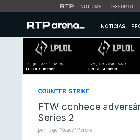
NOTÍCIAS
DESPORTO
NOTÍCIAS
PR
12 Ago 2026 às 18:00
13 Ago 2026 às 18:00
LPLOL Summer
LPLOL Summer
COUNTER-STRIKE
FTW conhece adversár
Series 2
por Hugo "Kazac" Pereira