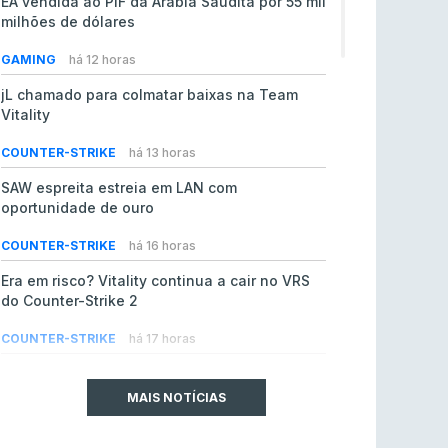
EA vendida ao PIF da Arábia Saudita por 55 mil
milhões de dólares
GAMING
há 12 horas
jL chamado para colmatar baixas na Team
Vitality
COUNTER-STRIKE
há 13 horas
SAW espreita estreia em LAN com
oportunidade de ouro
COUNTER-STRIKE
há 16 horas
Era em risco? Vitality continua a cair no VRS
do Counter-Strike 2
COUNTER-STRIKE
há 17 horas
Riot Games simplifica regras para torneios
comunitários de League of Legends
MAIS NOTÍCIAS
LEAGUE OF LEGENDS
ontem