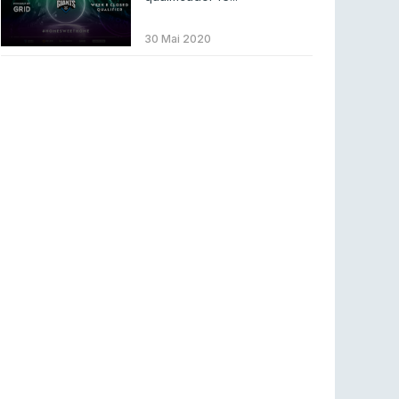
BLAST Bounty S2 na RTP Arena: Regressa o
melhor Counter-Strike
30 Mai 2020
COUNTER-STRIKE
18 jul 2026
Wuant assina “The One”: O novo hino oficial
da LPLOL
LEAGUE OF LEGENDS
16 jul 2026
Roman Imperium Cup VIII abre inscrições com
SAW e Luminosity na lista
COUNTER-STRIKE
16 jul 2026
arrozdoce regressa ao mercado como jogador
livre
COUNTER-STRIKE
16 jul 2026