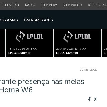
TELEVISÃO
RÁDIO
RTP PLAY
RTP PALCO
RTP ZIG ZA
OGRAMAS
TRANSMISSÕES
13 Ago 2026 às 18:00
20 Ago 2026 às 18:00
26
LPLOL Summer
LPLOL Summer
L
30 Mai 2020
rante presença nas meias
t Home W6