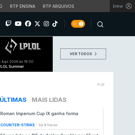
G
RTP ENSINA
RTP ARQUIVOS
Entrar
VER TODOS
 Ago 2026 às 18:00
PLOL Summer
PUB
ÚLTIMAS
MAIS LIDAS
Roman Imperium Cup IX ganha forma
COUNTER-STRIKE
há 9 horas