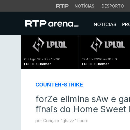
NOTÍCIAS
DESPORTO
NOTÍCIAS
PR
06 Ago 2026 às 18:00
12 Ago 2026 às 18:00
LPLOL Summer
LPLOL Summer
COUNTER-STRIKE
forZe elimina sAw e ga
finais do Home Swee
por Gonçalo "ghazz" Louro