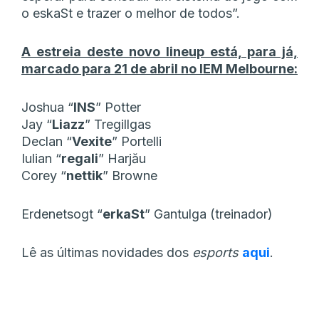
o eskaSt e trazer o melhor de todos”.
A estreia deste novo lineup está, para já,
marcado para 21 de abril no IEM Melbourne:
Joshua “⁠
INS⁠
” Potter
Jay “⁠
Liazz
⁠” Tregillgas
Declan “⁠
Vexite
⁠” Portelli
Iulian “
⁠regali
⁠” Harjău
Corey “⁠
nettik⁠
” Browne
Erdenetsogt “
⁠erkaSt⁠
” Gantulga (treinador)
Lê as últimas novidades dos
esports
aqui
.