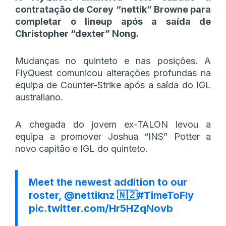
contratação de Corey “⁠nettik⁠” Browne para
completar o lineup após a saída de
Christopher “⁠dexter⁠” Nong.
Mudanças no quinteto e nas posições. A
FlyQuest comunicou alterações profundas na
equipa de Counter-Strike após a saída do IGL
australiano.
A chegada do jovem ex-TALON levou a
equipa a promover Joshua “⁠INS⁠” Potter a
novo capitão e IGL do quinteto.
Meet the newest addition to our
roster,
@nettiknz
🇳🇿
#TimeToFly
pic.twitter.com/Hr5HZqNovb