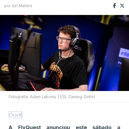
por Iúri Martins
Fotografia: Adam Lakomy | ESL Gaming GmbH
Ouvir
A FlyQuest anunciou este sábado a