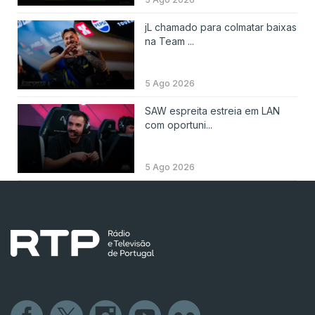
jL chamado para colmatar baixas
na Team ...
5 Ago 2026
SAW espreita estreia em LAN
com oportuni...
5 Ago 2026