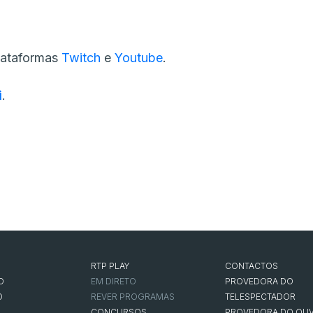
plataformas
Twitch
e
Youtube
.
i
.
RTP PLAY
CONTACTOS
O
EM DIRETO
PROVEDORA DO
O
REVER PROGRAMAS
TELESPECTADOR
CONCURSOS
PROVEDORA DO OUV