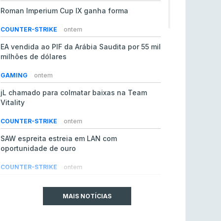
Roman Imperium Cup IX ganha forma
COUNTER-STRIKE
ontem
EA vendida ao PIF da Arábia Saudita por 55 mil
milhões de dólares
GAMING
ontem
jL chamado para colmatar baixas na Team
Vitality
COUNTER-STRIKE
ontem
SAW espreita estreia em LAN com
oportunidade de ouro
COUNTER-STRIKE
ontem
Era em risco? Vitality continua a cair no VRS
do Counter-Strike 2
MAIS NOTÍCIAS
COUNTER-STRIKE
ontem