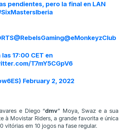
s pendientes, pero la final en LAN
#SixMastersIberia
ORTS
@RebelsGaming
@eMonkeyzClub
 las 17:00 CET en
witter.com/T7mY5CGpV6
bow6ES)
February 2, 2022
avares e Diego “
dmv
” Moya, Swaz e a sua
te à Movistar Riders, a grande favorita e única
0 vitórias em 10 jogos na fase regular.