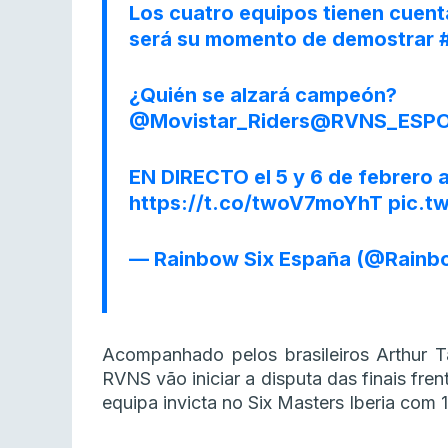
Los cuatro equipos tienen cuenta
será su momento de demostrar
¿Quién se alzará campeón?
@Movistar_Riders
@RVNS_ESP
EN DIRECTO el 5 y 6 de febrero a
https://t.co/twoV7moYhT
pic.t
— Rainbow Six España (@Rain
Acompanhado pelos brasileiros Arthur T
RVNS vão iniciar a disputa das finais fren
equipa invicta no Six Masters Iberia com 1