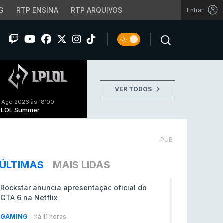
G
RTP ENSINA
RTP ARQUIVOS
Entrar
VER TODOS
 Ago 2026 às 18:00
PLOL Summer
PUB
ÚLTIMAS
MAIS LIDAS
Rockstar anuncia apresentação oficial do
GTA 6 na Netflix
GAMING
há 11 horas