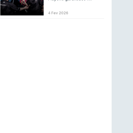
Betclic renova parceria com a RTP Arena para
a época 2026/27
4 Fev 2026
RTP ARENA
23 jul 2026
BLAST Bounty S2 na RTP Arena: Regressa o
melhor Counter-Strike
COUNTER-STRIKE
18 jul 2026
Wuant assina “The One”: O novo hino oficial
da LPLOL
LEAGUE OF LEGENDS
16 jul 2026
Roman Imperium Cup VIII abre inscrições com
SAW e Luminosity na lista
COUNTER-STRIKE
16 jul 2026