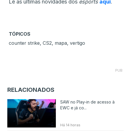
Lê as últimas novidades dos
esports
aqui
.
TÓPICOS
,
,
,
counter strike
CS2
mapa
vertigo
PUB
RELACIONADOS
SAW no Play-in de acesso à
EWC e já co...
Há 14 horas