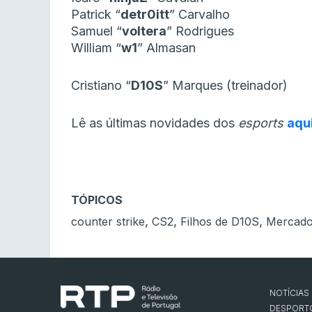
Patrick “
detr0itt
” Carvalho
Samuel “
voltera
” Rodrigues
William “
w1
” Almasan
Cristiano “
D10S
” Marques (treinador)
Lê as últimas novidades dos
esports
aqu
TÓPICOS
,
,
,
counter strike
CS2
Filhos de D10S
Mercad
NOTÍCIAS
DESPORT