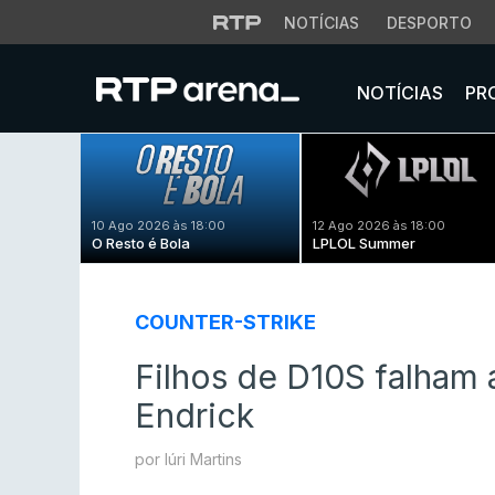
NOTÍCIAS
DESPORTO
NOTÍCIAS
PR
10 Ago 2026 às 18:00
12 Ago 2026 às 18:00
O Resto é Bola
LPLOL Summer
COUNTER-STRIKE
Filhos de D10S falham
Endrick
por Iúri Martins