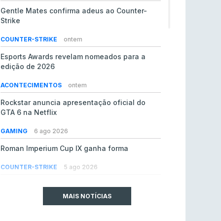
Gentle Mates confirma adeus ao Counter-
Strike
COUNTER-STRIKE
ontem
Esports Awards revelam nomeados para a
edição de 2026
ACONTECIMENTOS
ontem
Rockstar anuncia apresentação oficial do
GTA 6 na Netflix
GAMING
6 ago 2026
Roman Imperium Cup IX ganha forma
COUNTER-STRIKE
5 ago 2026
EA vendida ao PIF da Arábia Saudita por 55 mil
milhões de dólares
MAIS NOTÍCIAS
GAMING
5 ago 2026