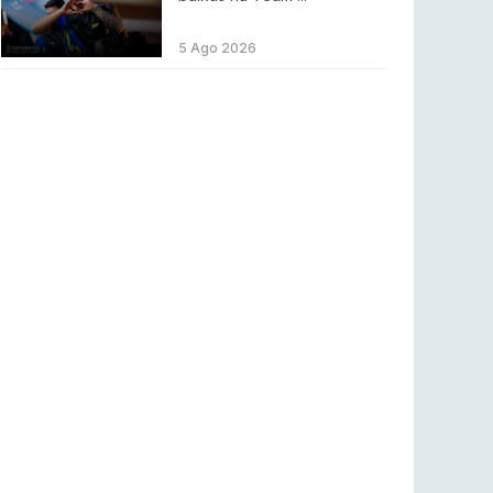
ENTRETENIMENTO
3 ago 2026
Códigos para ícones clássicos gratuitos no
5 Ago 2026
League of Legends [agosto 2026]
LEAGUE OF LEGENDS
3 ago 2026
MOUZ surpreende Spirit para vencer BLAST
Bounty
COUNTER-STRIKE
2 ago 2026
Setembro recheado de LANs em Portugal
COUNTER-STRIKE
1 ago 2026
Betclic renova parceria com a RTP Arena para
a época 2026/27
RTP ARENA
23 jul 2026