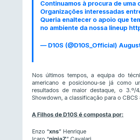
Continuamos à procura de uma c
Organizações interessadas entr
Queria enaltecer o apoio que te
no ambiente da nossa lineup
htt
— D10S (@D10S_Official)
August
Nos últimos tempos, a equipa do técni
americano e posicionou-se já como u
resultados de maior destaque, o 3.º/
Showdown, a classificação para o CBCS #
A Filhos de D10S é composta por:
Enzo “
xns
” Henrique
Icaro “
ninjaZ
” Cavalari