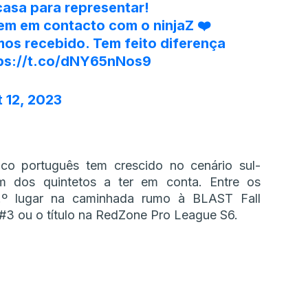
asa para representar!
em em contacto com o ninjaZ ❤️
mos recebido. Tem feito diferença
ps://t.co/dNY65nNos9
 12, 2023
co português tem crescido no cenário sul-
m dos quintetos a ter em conta. Entre os
4.º lugar na caminhada rumo à BLAST Fall
3 ou o título na RedZone Pro League S6.