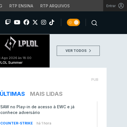
G
RTP ENSINA
RTP ARQUIVOS
Entrar
VER TODOS
 Ago 2026 às 18:00
PLOL Summer
PUB
ÚLTIMAS
MAIS LIDAS
SAW no Play-in de acesso à EWC e já
conhece adversário
COUNTER-STRIKE
há 1 hora