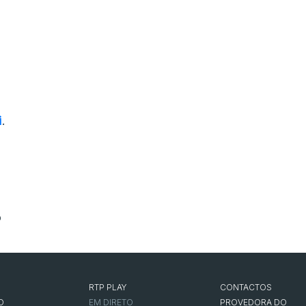
i
.
o
RTP PLAY
CONTACTOS
O
EM DIRETO
PROVEDORA DO