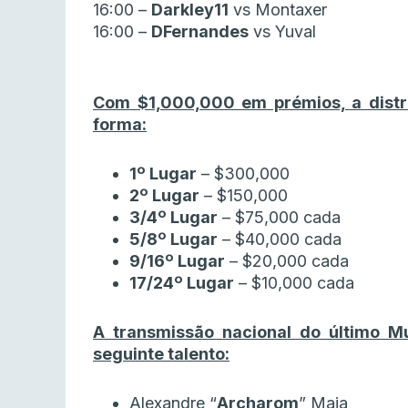
16:00 –
Darkley11
vs Montaxer
16:00 –
DFernandes
vs Yuval
Com $1,000,000 em prémios, a distri
forma:
1º Lugar
– $300,000
2º Lugar
– $150,000
3/4º Lugar
– $75,000 cada
5/8º Lugar
– $40,000 cada
9/16º Lugar
– $20,000 cada
17/24º Lugar
– $10,000 cada
A transmissão nacional do último M
seguinte talento:
Alexandre “
Archarom
” Maia