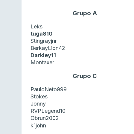
Grupo A
Leks
tuga810
Stingrayjnr
BerkayLion42
Darkley11
Montaxer
Grupo C
PauloNeto999
Stokes
Jonny
RVPLegend10
Obrun2002
k1john