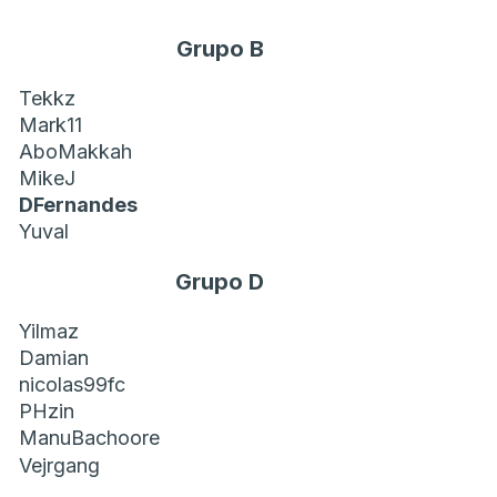
Grupo B
Tekkz
Mark11
AboMakkah
MikeJ
DFernandes
Yuval
Grupo D
Yilmaz
Damian
nicolas99fc
PHzin
ManuBachoore
Vejrgang