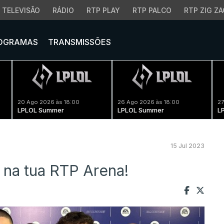
TELEVISÃO
RÁDIO
RTP PLAY
RTP PALCO
RTP ZIG ZA
OGRAMAS
TRANSMISSÕES
20 Ago 2026 às 18:00
26 Ago 2026 às 18:00
27
LPLOL Summer
LPLOL Summer
L
15 Jul 2023
 na tua RTP Arena!