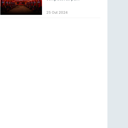
LEAGUE OF LEGENDS
3 ago 2026
MOUZ surpreende Spirit para vencer BLAST
25 Out 2024
Bounty
COUNTER-STRIKE
2 ago 2026
Setembro recheado de LANs em Portugal
COUNTER-STRIKE
1 ago 2026
Betclic renova parceria com a RTP Arena para
a época 2026/27
RTP ARENA
23 jul 2026
BLAST Bounty S2 na RTP Arena: Regressa o
melhor Counter-Strike
COUNTER-STRIKE
18 jul 2026