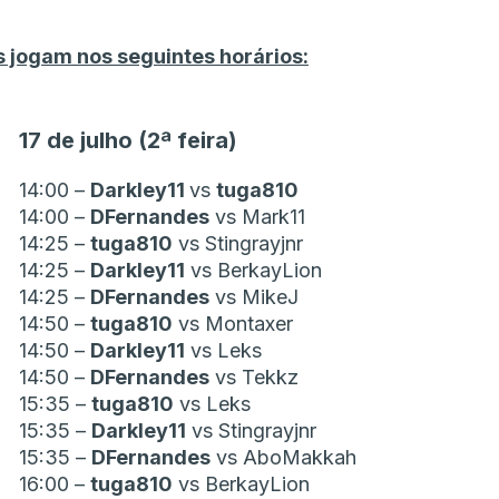
s jogam nos seguintes horários:
17 de julho (2ª feira)
14:00 –
Darkley11
vs
tuga810
14:00 –
DFernandes
vs Mark11
14:25 –
tuga810
vs Stingrayjnr
14:25 –
Darkley11
vs BerkayLion
14:25 –
DFernandes
vs MikeJ
14:50 –
tuga810
vs Montaxer
14:50 –
Darkley11
vs Leks
14:50 –
DFernandes
vs Tekkz
15:35 –
tuga810
vs Leks
15:35 –
Darkley11
vs Stingrayjnr
15:35 –
DFernandes
vs AboMakkah
16:00 –
tuga810
vs BerkayLion