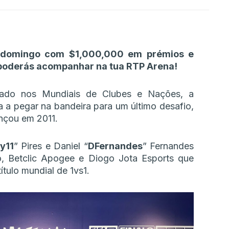
e domingo com $1,000,000 em prémios e
 poderás acompanhar na tua RTP Arena!
rado nos Mundiais de Clubes e Nações, a
a a pegar na bandeira para um último desafio,
ançou em 2011.
y11
” Pires e Daniel “
DFernandes
” Fernandes
o, Betclic Apogee e Diogo Jota Esports que
tulo mundial de 1vs1.