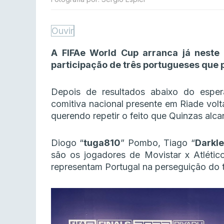
Ouvir
A FIFAe World Cup arranca já nest
participação de três portugueses que
Depois de resultados abaixo do espe
comitiva nacional presente em Riade volt
querendo repetir o feito que Quinzas alc
Diogo “
tuga810
” Pombo, Tiago “
Darkle
são os jogadores de Movistar x Atlétic
representam Portugal na perseguição do tí