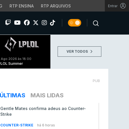
G
RTP ENSINA
RTP ARQUIVOS
Entrar
VER TODOS
 Ago 2026 às 18:00
PLOL Summer
PUB
ÚLTIMAS
MAIS LIDAS
Gentle Mates confirma adeus ao Counter-
Strike
COUNTER-STRIKE
há 6 horas