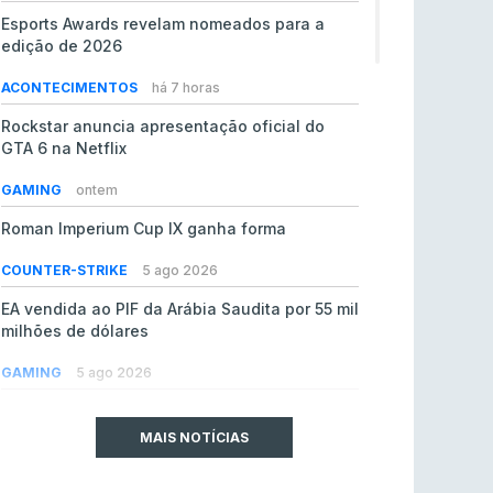
Esports Awards revelam nomeados para a
edição de 2026
ACONTECIMENTOS
há 7 horas
Rockstar anuncia apresentação oficial do
GTA 6 na Netflix
GAMING
ontem
Roman Imperium Cup IX ganha forma
COUNTER-STRIKE
5 ago 2026
EA vendida ao PIF da Arábia Saudita por 55 mil
milhões de dólares
GAMING
5 ago 2026
jL chamado para colmatar baixas na Team
Vitality
MAIS NOTÍCIAS
COUNTER-STRIKE
5 ago 2026