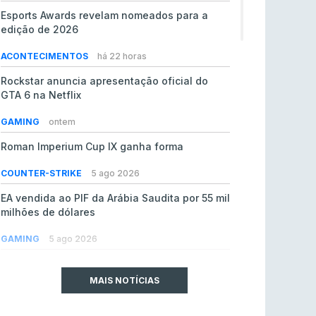
Esports Awards revelam nomeados para a
edição de 2026
ACONTECIMENTOS
há 22 horas
Rockstar anuncia apresentação oficial do
GTA 6 na Netflix
GAMING
ontem
Roman Imperium Cup IX ganha forma
COUNTER-STRIKE
5 ago 2026
EA vendida ao PIF da Arábia Saudita por 55 mil
milhões de dólares
GAMING
5 ago 2026
jL chamado para colmatar baixas na Team
Vitality
MAIS NOTÍCIAS
COUNTER-STRIKE
5 ago 2026