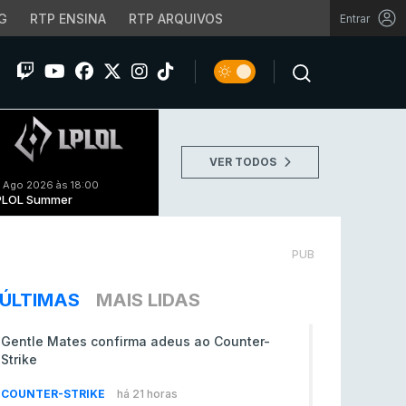
G
RTP ENSINA
RTP ARQUIVOS
Entrar
VER TODOS
 Ago 2026 às 18:00
PLOL Summer
PUB
ÚLTIMAS
MAIS LIDAS
Gentle Mates confirma adeus ao Counter-
Strike
COUNTER-STRIKE
há 21 horas