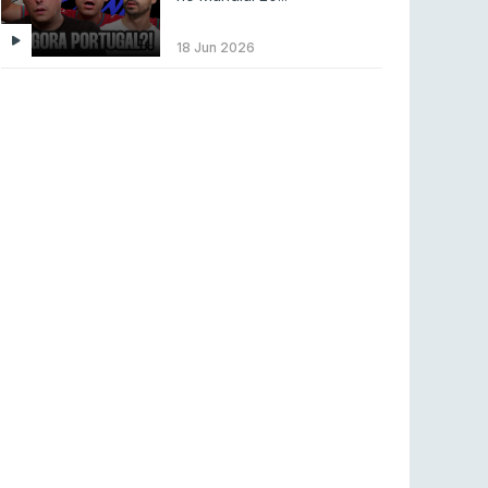
LEAGUE OF LEGENDS
3 ago 2026
MOUZ surpreende Spirit para vencer BLAST
18 Jun 2026
Bounty
COUNTER-STRIKE
2 ago 2026
Setembro recheado de LANs em Portugal
COUNTER-STRIKE
1 ago 2026
Betclic renova parceria com a RTP Arena para
a época 2026/27
RTP ARENA
23 jul 2026
BLAST Bounty S2 na RTP Arena: Regressa o
melhor Counter-Strike
COUNTER-STRIKE
18 jul 2026