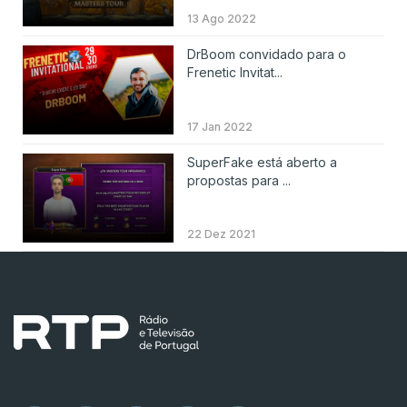
13 Ago 2022
DrBoom convidado para o
Frenetic Invitat...
17 Jan 2022
SuperFake está aberto a
propostas para ...
22 Dez 2021