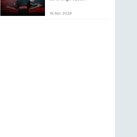
BLAST Bounty S2 na RTP Arena: Regressa o
melhor Counter-Strike
19 Abr 2026
COUNTER-STRIKE
18 jul 2026
Wuant assina “The One”: O novo hino oficial
da LPLOL
LEAGUE OF LEGENDS
16 jul 2026
Roman Imperium Cup VIII abre inscrições com
SAW e Luminosity na lista
COUNTER-STRIKE
16 jul 2026
arrozdoce regressa ao mercado como jogador
livre
COUNTER-STRIKE
16 jul 2026