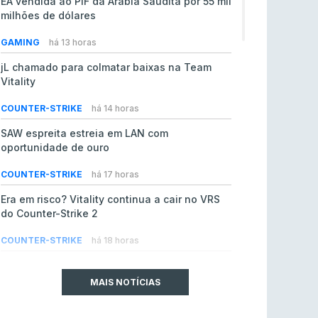
EA vendida ao PIF da Arábia Saudita por 55 mil
milhões de dólares
GAMING
há 13 horas
jL chamado para colmatar baixas na Team
Vitality
COUNTER-STRIKE
há 14 horas
SAW espreita estreia em LAN com
oportunidade de ouro
COUNTER-STRIKE
há 17 horas
Era em risco? Vitality continua a cair no VRS
do Counter-Strike 2
COUNTER-STRIKE
há 18 horas
Riot Games simplifica regras para torneios
comunitários de League of Legends
MAIS NOTÍCIAS
LEAGUE OF LEGENDS
ontem