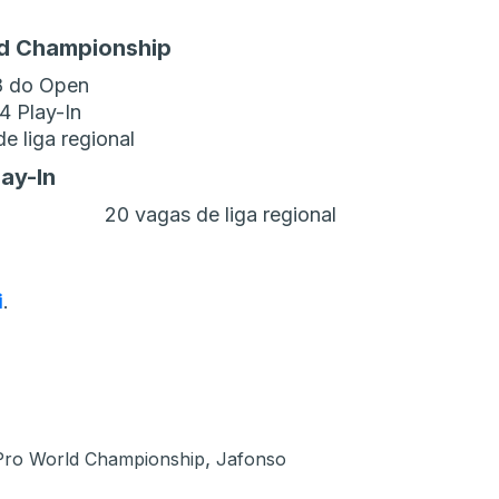
ld Championship
8 do Open
4 Play-In
e liga regional
lay-In
20 vagas de liga regional
i
.
,
Pro World Championship
Jafonso