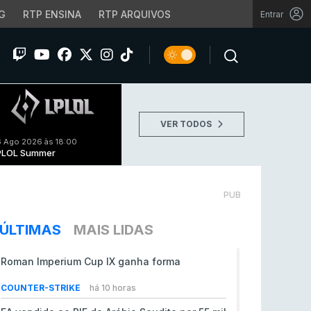
G
RTP ENSINA
RTP ARQUIVOS
Entrar
VER TODOS
 Ago 2026 às 18:00
PLOL Summer
PUB
ÚLTIMAS
MAIS LIDAS
Roman Imperium Cup IX ganha forma
COUNTER-STRIKE
há 10 horas