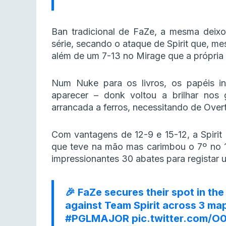
Ban tradicional de FaZe, a mesma deix
série, secando o ataque de Spirit que, me
além de um 7-13 no Mirage que a própria
Num Nuke para os livros, os papéis i
aparecer – donk voltou a brilhar nos 
arrancada a ferros, necessitando de Overt
Com vantagens de 12-9 e 15-12, a Spirit
que teve na mão mas carimbou o 7º no 1
impressionantes 30 abates para registar u
🎉 FaZe secures their spot in the
against Team Spirit across 3 maps
#PGLMAJOR
pic.twitter.com/O