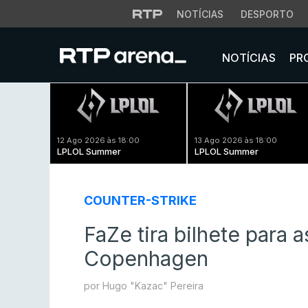
NOTÍCIAS
DESPORTO
NOTÍCIAS
PR
12 Ago 2026 às 18:00
13 Ago 2026 às 18:00
LPLOL Summer
LPLOL Summer
COUNTER-STRIKE
FaZe tira bilhete para 
Copenhagen
por Hugo "Kazac" Pereira