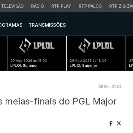
TELEVISÃO
RÁDIO
RTP PLAY
RTP PALCO
RTP ZIG ZA
OGRAMAS
TRANSMISSÕES
20 Ago 2026 às 18:00
26 Ago 2026 às 18:00
27
LPLOL Summer
LPLOL Summer
L
28 Mar 2024
as meias-finais do PGL Major