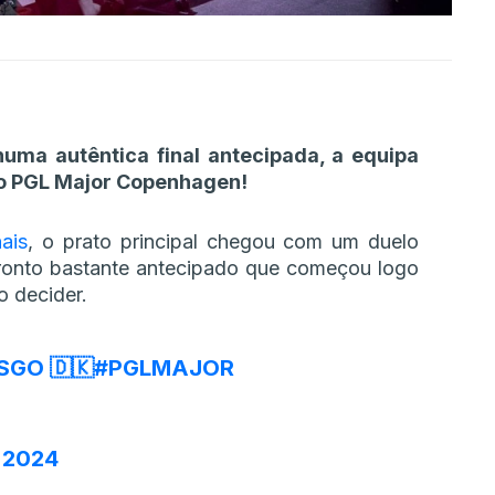
numa autêntica final antecipada, a equipa
o PGL Major Copenhagen!
ais
, o prato principal chegou com um duelo
fronto bastante antecipado que começou logo
o decider.
CSGO
🇩🇰
#PGLMAJOR
 2024