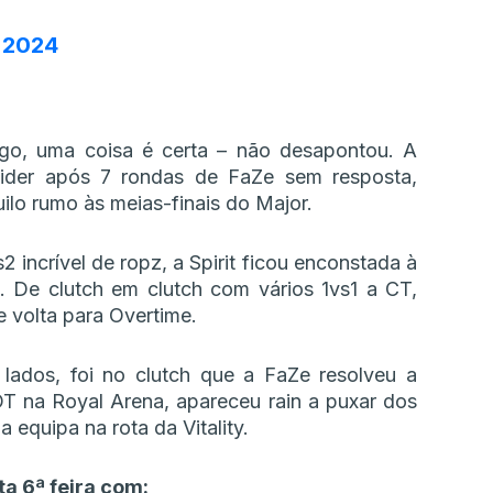
 2024
igo, uma coisa é certa – não desapontou. A
der após 7 rondas de FaZe sem resposta,
ilo rumo às meias-finais do Major.
2 incrível de ropz, a Spirit ficou enconstada à
. De clutch em clutch com vários 1vs1 a CT,
 volta para Overtime.
lados, foi no clutch que a FaZe resolveu a
OT na Royal Arena, apareceu rain a puxar dos
 equipa na rota da Vitality.
a 6ª feira com: