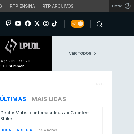
G
RTP ENSINA
RTP ARQUIVOS
Entrar
VER TODOS
 Ago 2026 às 18:00
PLOL Summer
PUB
ÚLTIMAS
MAIS LIDAS
Gentle Mates confirma adeus ao Counter-
Strike
COUNTER-STRIKE
há 4 horas