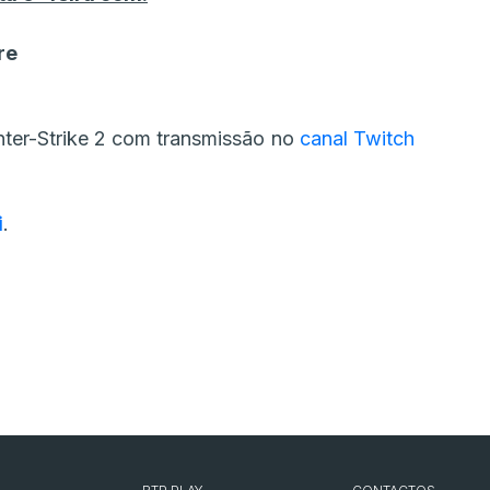
re
ter-Strike 2 com transmissão no
canal Twitch
i
.