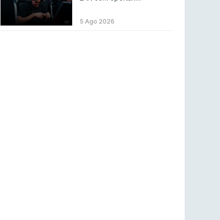
LEAGUE OF LEGENDS
3 ago 2026
MOUZ surpreende Spirit para vencer BLAST
5 Ago 2026
Bounty
COUNTER-STRIKE
2 ago 2026
Setembro recheado de LANs em Portugal
COUNTER-STRIKE
1 ago 2026
Betclic renova parceria com a RTP Arena para
a época 2026/27
RTP ARENA
23 jul 2026
BLAST Bounty S2 na RTP Arena: Regressa o
melhor Counter-Strike
COUNTER-STRIKE
18 jul 2026