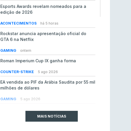
Esports Awards revelam nomeados para a
edição de 2026
ACONTECIMENTOS
há 5 horas
Rockstar anuncia apresentação oficial do
GTA 6 na Netflix
GAMING
ontem
Roman Imperium Cup IX ganha forma
COUNTER-STRIKE
5 ago 2026
EA vendida ao PIF da Arábia Saudita por 55 mil
milhões de dólares
GAMING
5 ago 2026
jL chamado para colmatar baixas na Team
Vitality
MAIS NOTÍCIAS
COUNTER-STRIKE
5 ago 2026