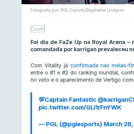
Fotografia por: PGL Esports/Stephanie Lindgren
Ouvir
Foi dia de FaZe Up na Royal Arena – 
comandada por karrigan prevaleceu n
Com Vitality já
confirmada nas meias-fin
entre o #1 e #2 do ranking mundial, con
no veto e o aparecimento de Vertigo com
💯Captain Fantastic
@karrigan
pic.twitter.com/GLi1rFnYWK
— PGL (@pglesports)
March 28,