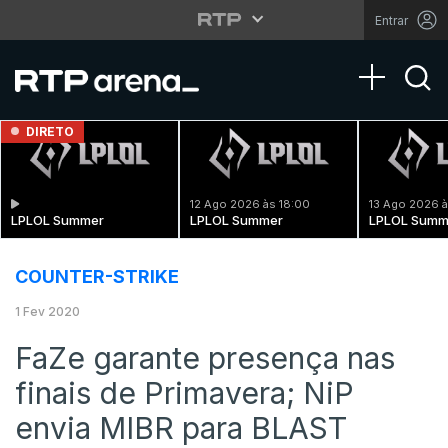
Entrar
Toggle na
DIRETO
12 Ago 2026 às 18:00
13 Ago 2026 à
LPLOL Summer
LPLOL Summer
LPLOL Summ
COUNTER-STRIKE
1 Fev 2020
FaZe garante presença nas
finais de Primavera; NiP
envia MIBR para BLAST