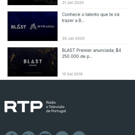
31 Jan 2020
Conhece o talento que te irá
trazer a B...
30 Jan 2020
BLAST Premier anunciada; $4
250 000 de p...
15 Set 2019