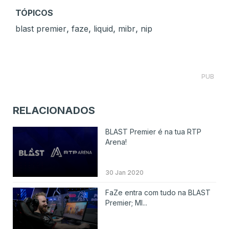
TÓPICOS
,
,
,
,
blast premier
faze
liquid
mibr
nip
PUB
RELACIONADOS
BLAST Premier é na tua RTP
Arena!
30 Jan 2020
FaZe entra com tudo na BLAST
Premier; MI...