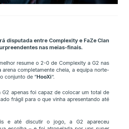
rá disputada entre Complexity e FaZe Clan
surpreendentes nas meias-finais.
melhor resume o 2-0 de Complexity a G2 nas
 arena completamente cheia, a equipa norte-
o conjunto de “
HooXi
“.
 G2 apenas foi capaz de colocar um total de
do frágil para o que vinha apresentando até
s e até discutir o jogo, a G2 apareceu
a escolha – e foi atropelada por uns super