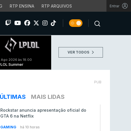
G
RTP ENSINA
RTP ARQUIVOS
Entrar
VER TODOS
 Ago 2026 às 18:00
PLOL Summer
PUB
ÚLTIMAS
MAIS LIDAS
Rockstar anuncia apresentação oficial do
GTA 6 na Netflix
GAMING
há 10 horas