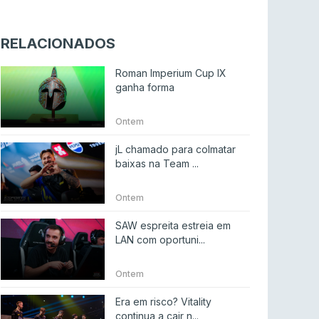
Riot Games simplifica regras para torneios
comunitários de League of Legends
RELACIONADOS
LEAGUE OF LEGENDS
4 ago 2026
Roman Imperium Cup IX
Twitch e Amazon planeiam usar transmissões
ganha forma
para treinar IA
ENTRETENIMENTO
3 ago 2026
Ontem
Códigos para ícones clássicos gratuitos no
jL chamado para colmatar
League of Legends [agosto 2026]
baixas na Team ...
LEAGUE OF LEGENDS
3 ago 2026
Ontem
MOUZ surpreende Spirit para vencer BLAST
SAW espreita estreia em
Bounty
LAN com oportuni...
COUNTER-STRIKE
2 ago 2026
Ontem
Setembro recheado de LANs em Portugal
Era em risco? Vitality
COUNTER-STRIKE
1 ago 2026
continua a cair n...