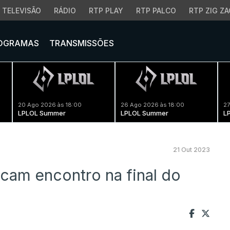
TELEVISÃO
RÁDIO
RTP PLAY
RTP PALCO
RTP ZIG ZA
OGRAMAS
TRANSMISSÕES
20 Ago 2026 às 18:00
26 Ago 2026 às 18:00
27
LPLOL Summer
LPLOL Summer
L
21 Out 2023
cam encontro na final do