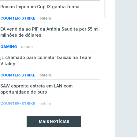
Roman Imperium Cup IX ganha forma
COUNTER-STRIKE
ontem
EA vendida ao PIF da Arábia Saudita por 55 mil
milhões de dólares
GAMING
ontem
jL chamado para colmatar baixas na Team
Vitality
COUNTER-STRIKE
ontem
SAW espreita estreia em LAN com
oportunidade de ouro
COUNTER-STRIKE
ontem
Era em risco? Vitality continua a cair no VRS
do Counter-Strike 2
MAIS NOTÍCIAS
COUNTER-STRIKE
ontem