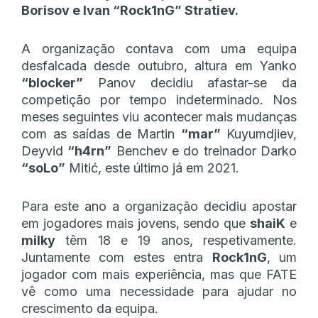
Borisov e Ivan “⁠Rock1nG⁠” Stratiev.
A organização contava com uma equipa
desfalcada desde outubro, altura em Yanko
“⁠blocker⁠”
Panov decidiu afastar-se da
competição por tempo indeterminado. Nos
meses seguintes viu acontecer mais mudanças
com as saídas de Martin
“⁠mar⁠”
Kuyumdjiev,
Deyvid
“⁠h4rn⁠”
Benchev e do treinador Darko
“⁠soLo⁠”
Mitić, este último já em 2021.
Para este ano a organização decidiu apostar
em jogadores mais jovens, sendo que
shaiK
e
milky
têm 18 e 19 anos, respetivamente.
Juntamente com estes entra
Rock1nG
, um
jogador com mais experiência, mas que FATE
vê como uma necessidade para ajudar no
crescimento da equipa.