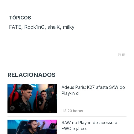
TÓPICOS
,
,
,
FATE
Rock1nG
shaiK
⁠milky
PUB
RELACIONADOS
Adeus Paris: K27 afasta SAW do
Play-in d...
Há 20 horas
SAW no Play-in de acesso à
EWC e já co...