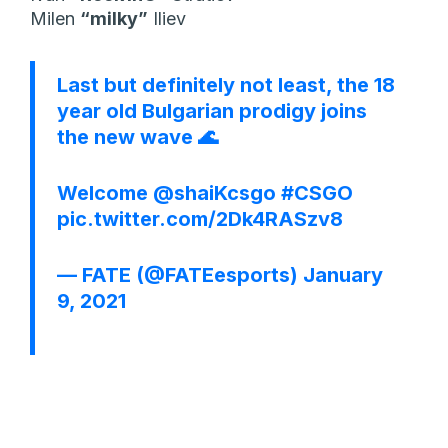
Milen
“⁠milky⁠”
Iliev
Last but definitely not least, the 18
year old Bulgarian prodigy joins
the new wave 🌊
Welcome
@shaiKcsgo
#CSGO
pic.twitter.com/2Dk4RASzv8
— FATE (@FATEesports)
January
9, 2021