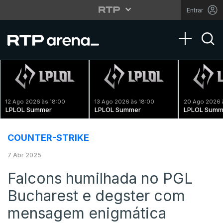
Entrar
Toggle na
12 Ago 2026 às 18:00
13 Ago 2026 às 18:00
20 Ago 2026 
LPLOL Summer
LPLOL Summer
LPLOL Summ
COUNTER-STRIKE
7 Abr 2025
Falcons humilhada no PGL
Bucharest e degster com
mensagem enigmática