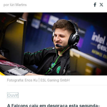
por Iúri Martins
Fotografia: Enos Ku | ESL Gaming GmbH
Ouvir
A Falcons caiu em desgraça esta segunda-