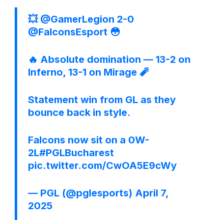
💥
@GamerLegion
2-0
@FalconsEsport
😳
🔥 Absolute domination — 13-2 on
Inferno, 13-1 on Mirage 🧨
Statement win from GL as they
bounce back in style.
Falcons now sit on a 0W-
2L
#PGLBucharest
pic.twitter.com/CwOA5E9cWy
— PGL (@pglesports)
April 7,
2025