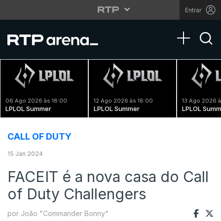
Entrar
Toggle na
06 Ago 2026 às 18:00
12 Ago 2026 às 18:00
13 Ago 2026 à
LPLOL Summer
LPLOL Summer
LPLOL Summ
CALL OF DUTY
15 Jan 2024
FACEIT é a nova casa do Call
of Duty Challengers
por João "Commander Bonny"