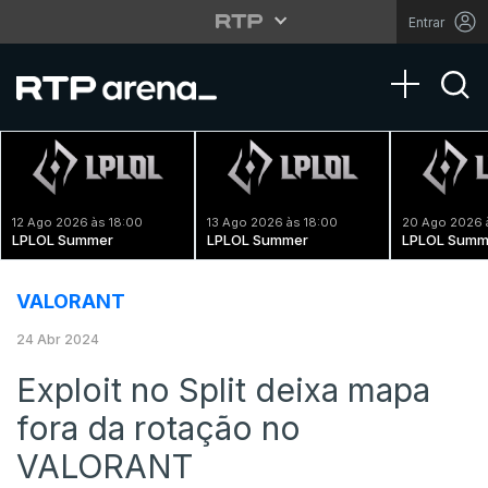
Entrar
Toggle na
12 Ago 2026 às 18:00
13 Ago 2026 às 18:00
20 Ago 2026 
LPLOL Summer
LPLOL Summer
LPLOL Summ
VALORANT
24 Abr 2024
Exploit no Split deixa mapa
fora da rotação no
VALORANT