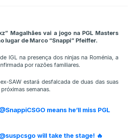
rkz” Magalhães vai a jogo na PGL Masters
lugar de Marco “⁠Snappi⁠” Pfeiffer.
de IGL na presença dos ninjas na Roménia, a
onfirmada por razões familiares.
s ex-SAW estará desfalcada de duas das suas
as próximas semanas.
@SnappiCSGO
means he’ll miss PGL
@suspcsgo
will take the stage! 🔥