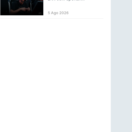
LEAGUE OF LEGENDS
3 ago 2026
MOUZ surpreende Spirit para vencer BLAST
5 Ago 2026
Bounty
COUNTER-STRIKE
2 ago 2026
Setembro recheado de LANs em Portugal
COUNTER-STRIKE
1 ago 2026
Betclic renova parceria com a RTP Arena para
a época 2026/27
RTP ARENA
23 jul 2026
BLAST Bounty S2 na RTP Arena: Regressa o
melhor Counter-Strike
COUNTER-STRIKE
18 jul 2026