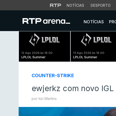
NOTÍCIAS
DESPORTO
NOTÍCIAS
PR
12 Ago 2026 às 18:00
13 Ago 2026 às 18:00
LPLOL Summer
LPLOL Summer
COUNTER-STRIKE
ewjerkz com novo IGL 
por Iúri Martins