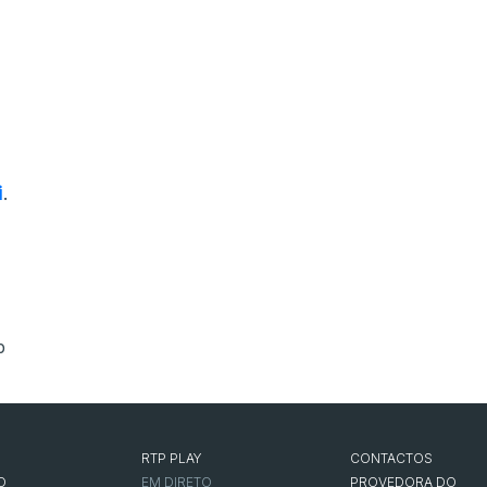
i
.
p
RTP PLAY
CONTACTOS
O
EM DIRETO
PROVEDORA DO