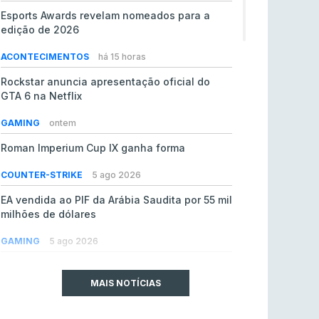
Esports Awards revelam nomeados para a
edição de 2026
ACONTECIMENTOS
há 15 horas
Rockstar anuncia apresentação oficial do
GTA 6 na Netflix
GAMING
ontem
Roman Imperium Cup IX ganha forma
COUNTER-STRIKE
5 ago 2026
EA vendida ao PIF da Arábia Saudita por 55 mil
milhões de dólares
GAMING
5 ago 2026
jL chamado para colmatar baixas na Team
Vitality
MAIS NOTÍCIAS
COUNTER-STRIKE
5 ago 2026