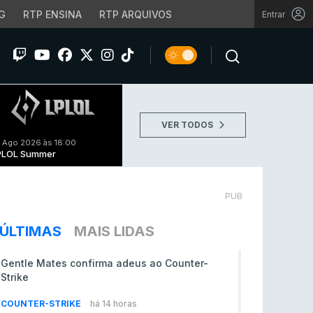
G
RTP ENSINA
RTP ARQUIVOS
Entrar
VER TODOS
 Ago 2026 às 18:00
PLOL Summer
PUB
ÚLTIMAS
MAIS LIDAS
Gentle Mates confirma adeus ao Counter-
Strike
COUNTER-STRIKE
há 14 horas