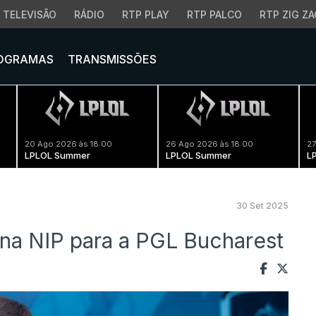
TELEVISÃO
RÁDIO
RTP PLAY
RTP PALCO
RTP ZIG ZA
OGRAMAS
TRANSMISSÕES
20 Ago 2026 às 18:00
26 Ago 2026 às 18:00
27
LPLOL Summer
LPLOL Summer
L
30 Set 2025
na NIP para a PGL Bucharest