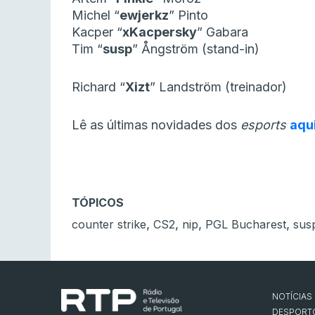
Michel “⁠
ewjerkz⁠
” Pinto
Kacper “⁠
xKacpersky⁠
” Gabara
Tim “⁠
susp⁠
” Ångström (stand-in)
Richard “⁠
Xizt⁠
” Landström (treinador)
Lê as últimas novidades dos
esports
aqu
TÓPICOS
,
,
,
,
counter strike
CS2
nip
PGL Bucharest
sus
NOTÍCIAS
DESPORT