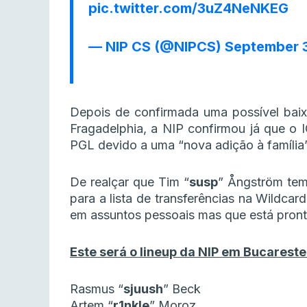
pic.twitter.com/3uZ4NeNKEG
— NIP CS (@NIPCS)
September 
Depois de confirmada uma possível bai
Fragadelphia, a NIP confirmou já que o 
PGL devido a uma “nova adição à família”
De realçar que Tim “
susp
” Ångström tem
para a lista de transferências na Wildcar
em assuntos pessoais mas que está pronto
Este será o lineup da NIP em Bucareste
Rasmus “⁠
sjuush⁠
” Beck
Artem “⁠
r1nkle⁠
” Moroz