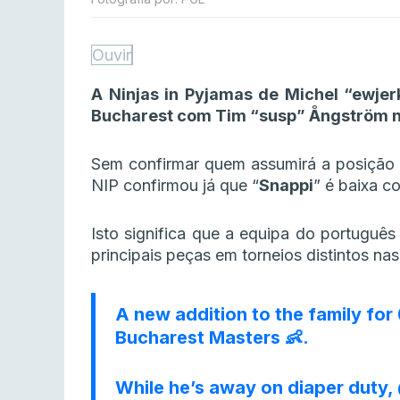
Ouvir
A Ninjas in Pyjamas de Michel “ewje
Bucharest com Tim “susp” Ångström no 
Sem confirmar quem assumirá a posição 
NIP confirmou já que “
Snappi
” é baixa c
Isto significa que a equipa do portuguê
principais peças em torneios distintos n
A new addition to the family for
Bucharest Masters 👶.
While he’s away on diaper duty,