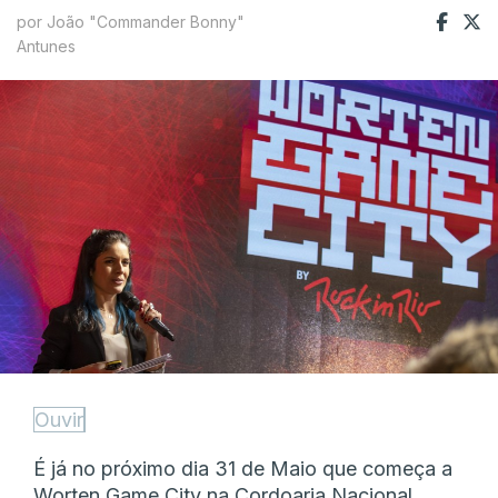
por João "Commander Bonny"
Antunes
Ouvir
É já no próximo dia 31 de Maio que começa a
Worten Game City na Cordoaria Nacional,