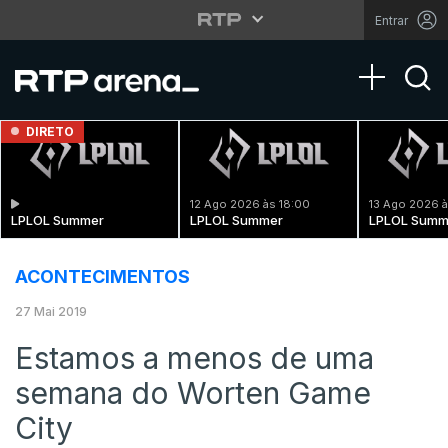
Entrar
Toggle na
DIRETO
12 Ago 2026 às 18:00
13 Ago 2026 à
LPLOL Summer
LPLOL Summer
LPLOL Summ
ACONTECIMENTOS
27 Mai 2019
Estamos a menos de uma
semana do Worten Game
City