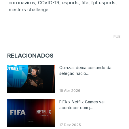
,
,
,
,
,
coronavirus
COVID-19
esports
fifa
fpf esports
masters challenge
PUB
RELACIONADOS
Quinzas deixa comando da
seleção nacio...
16 Abr 2026
FIFA x Netflix Games vai
acontecer com j...
17 Dez 2025