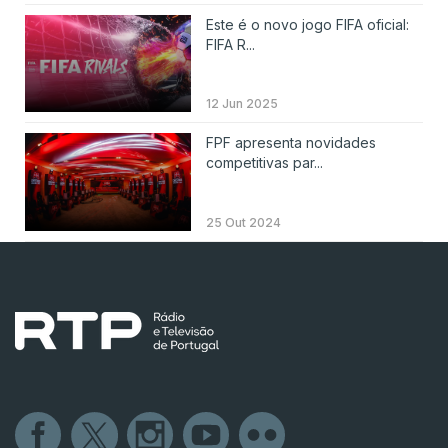
Este é o novo jogo FIFA oficial:
FIFA R...
12 Jun 2025
FPF apresenta novidades
competitivas par...
25 Out 2024