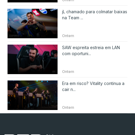
jL chamado para colmatar baixas
na Team ...
Ontem
SAW espreita estreia em LAN
com oportuni...
Ontem
Era em risco? Vitality continua a
cair n...
Ontem