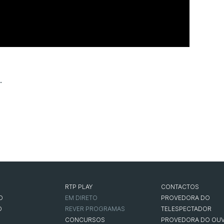
.
RTP PLAY
CONTACTOS
O
EM DIRETO
PROVEDORA DO
O
REVER PROGRAMAS
TELESPECTADOR
CONCURSOS
PROVEDORA DO OUV