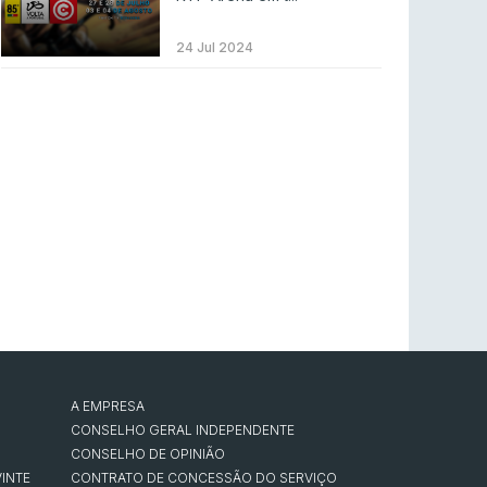
LEAGUE OF LEGENDS
3 ago 2026
MOUZ surpreende Spirit para vencer BLAST
24 Jul 2024
Bounty
COUNTER-STRIKE
2 ago 2026
Setembro recheado de LANs em Portugal
COUNTER-STRIKE
1 ago 2026
Betclic renova parceria com a RTP Arena para
a época 2026/27
RTP ARENA
23 jul 2026
BLAST Bounty S2 na RTP Arena: Regressa o
melhor Counter-Strike
COUNTER-STRIKE
18 jul 2026
A EMPRESA
CONSELHO GERAL INDEPENDENTE
CONSELHO DE OPINIÃO
INTE
CONTRATO DE CONCESSÃO DO SERVIÇO