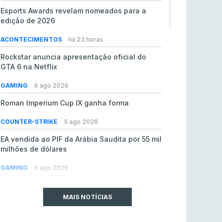
Esports Awards revelam nomeados para a
edição de 2026
ACONTECIMENTOS
há 23 horas
Rockstar anuncia apresentação oficial do
GTA 6 na Netflix
GAMING
6 ago 2026
Roman Imperium Cup IX ganha forma
COUNTER-STRIKE
5 ago 2026
EA vendida ao PIF da Arábia Saudita por 55 mil
milhões de dólares
GAMING
5 ago 2026
jL chamado para colmatar baixas na Team
Vitality
MAIS NOTÍCIAS
COUNTER-STRIKE
5 ago 2026