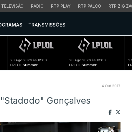
TELEVISÃO
RÁDIO
RTP PLAY
RTP PALCO
RTP ZIG ZA
OGRAMAS
TRANSMISSÕES
20 Ago 2026 às 18:00
26 Ago 2026 às 18:00
27
LPLOL Summer
LPLOL Summer
L
4 Out 2017
 "Stadodo" Gonçalves