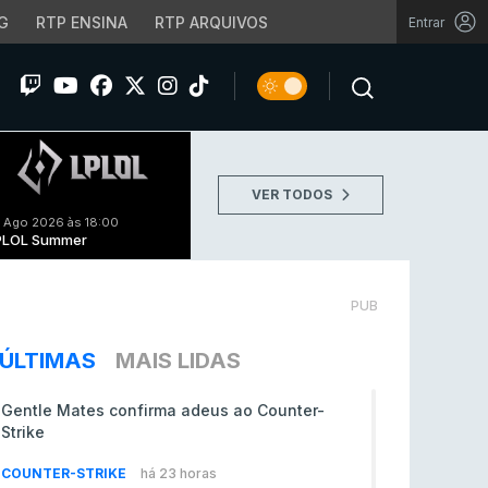
G
RTP ENSINA
RTP ARQUIVOS
Entrar
VER TODOS
 Ago 2026 às 18:00
PLOL Summer
PUB
ÚLTIMAS
MAIS LIDAS
Gentle Mates confirma adeus ao Counter-
Strike
COUNTER-STRIKE
há 23 horas