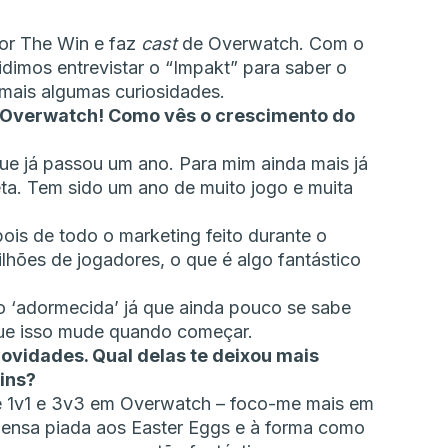
or The Win e faz
cast
de Overwatch. Com o
idimos entrevistar o “Impakt” para saber o
mais algumas curiosidades.
e Overwatch! Como vês o crescimento do
ue já passou um ano. Para mim ainda mais já
ta. Tem sido um ano de muito jogo e muita
ois de todo o marketing feito durante o
hões de jogadores, o que é algo fantástico
o ‘adormecida’ já que ainda pouco se sabe
ue isso mude quando começar.
novidades. Qual delas te deixou mais
kins?
e 1v1 e 3v3 em Overwatch – foco-me mais em
ensa piada aos Easter Eggs e à forma como