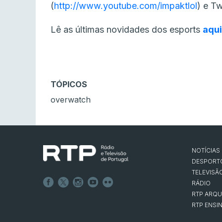
(
http://www.youtube.com/impaktlol
) e Tw
Lê as últimas novidades dos esports
aqui
TÓPICOS
overwatch
NOTÍCIAS
DESPORT
TELEVISÃ
RÁDIO
RTP ARQU
RTP ENSI