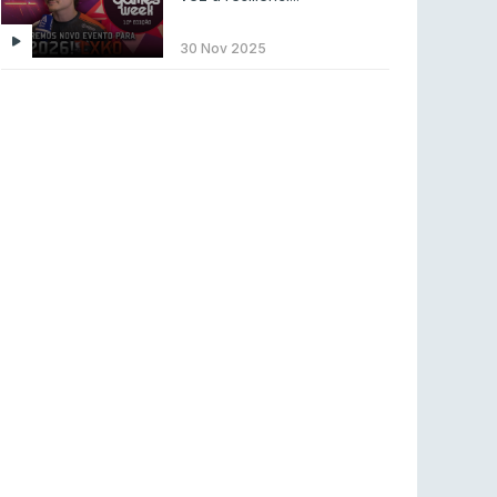
LEAGUE OF LEGENDS
3 ago 2026
MOUZ surpreende Spirit para vencer BLAST
30 Nov 2025
Bounty
COUNTER-STRIKE
2 ago 2026
Setembro recheado de LANs em Portugal
COUNTER-STRIKE
1 ago 2026
Betclic renova parceria com a RTP Arena para
a época 2026/27
RTP ARENA
23 jul 2026
BLAST Bounty S2 na RTP Arena: Regressa o
melhor Counter-Strike
COUNTER-STRIKE
18 jul 2026