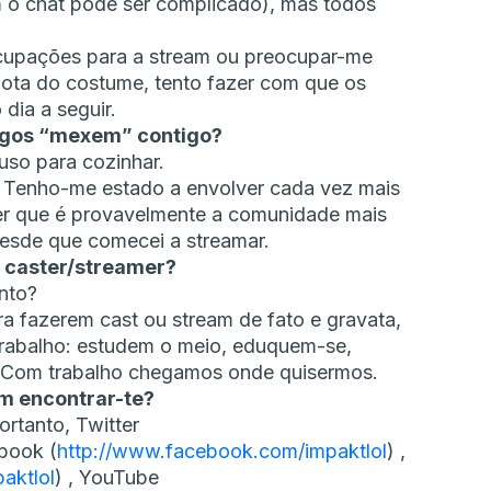
om o chat pode ser complicado), mas todos
ocupações para a stream ou preocupar-me
diota do costume, tento fazer com que os
dia a seguir.
jogos “mexem” contigo?
so para cozinhar.
. Tenho-me estado a envolver cada vez mais
er que é provavelmente a comunidade mais
desde que comecei a streamar.
r caster/streamer?
nto?
ra fazerem cast ou stream de fato e gravata,
rabalho: estudem o meio, eduquem-se,
m. Com trabalho chegamos onde quisermos.
em encontrar-te?
ortanto, Twitter
ebook (
http://www.facebook.com/impaktlol
) ,
aktlol
) , YouTube