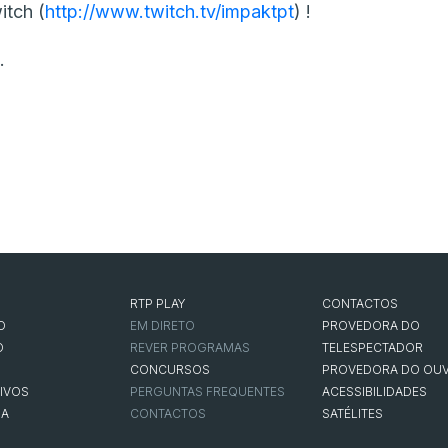
itch (
http://www.twitch.tv/impaktpt
) !
.
RTP PLAY
CONTACTOS
O
EM DIRETO
PROVEDORA DO
O
REVER PROGRAMAS
TELESPECTADOR
CONCURSOS
PROVEDORA DO OUV
IVOS
PERGUNTAS FREQUENTES
ACESSIBILIDADES
NA
CONTACTOS
SATÉLITES