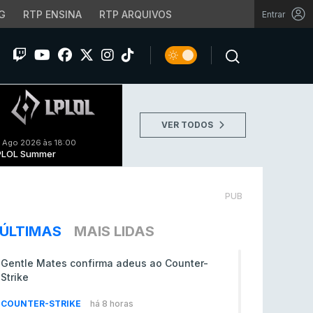
G
RTP ENSINA
RTP ARQUIVOS
Entrar
VER TODOS
 Ago 2026 às 18:00
PLOL Summer
PUB
ÚLTIMAS
MAIS LIDAS
Gentle Mates confirma adeus ao Counter-
Strike
COUNTER-STRIKE
há 8 horas