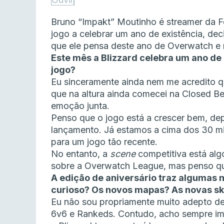
Bruno “Impakt” Moutinho é streamer da F
jogo a celebrar um ano de existência, dec
que ele pensa deste ano de Overwatch e 
Este mês a Blizzard celebra um ano d
jogo?
Eu sinceramente ainda nem me acredito q
que na altura ainda comecei na Closed Be
emoção junta.
Penso que o jogo está a crescer bem, dep
lançamento. Já estamos a cima dos 30 mil
para um jogo tão recente.
No entanto, a
scene
competitiva está alg
sobre a Overwatch League, mas penso q
A edição de aniversário traz algumas 
curioso? Os novos mapas? As novas s
Eu não sou propriamente muito adepto d
6v6 e Rankeds. Contudo, acho sempre im