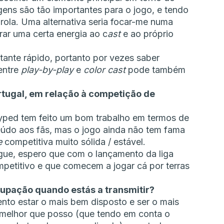
ens são tão importantes para o jogo, e tendo
rola. Uma alternativa seria focar-me numa
ar uma certa energia ao c
ast
e ao próprio
tante rápido, portanto por vezes saber
entre
play-by-play
e
color cast
pode também
tugal, em relação à competição de
 Hyped tem feito um bom trabalho em termos de
eúdo aos fãs, mas o jogo ainda não tem fama
e
competitiva muito sólida / estável.
ue, espero que com o lançamento da liga
petitivo e que comecem a jogar cá por terras
cupação quando estás a transmitir?
nto estar o mais bem disposto e ser o mais
 melhor que posso (que tendo em conta o