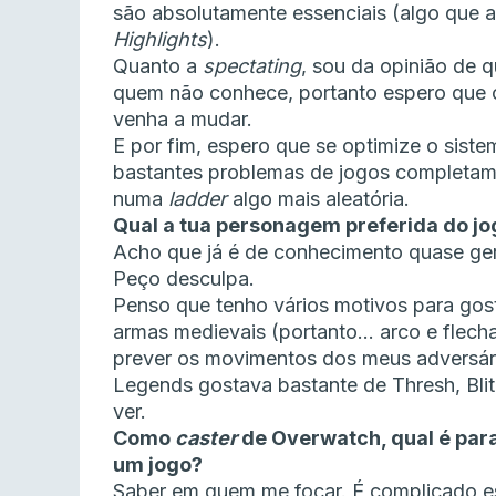
são absolutamente essenciais (algo que a
Highlights
).
Quanto a
spectating
, sou da opinião de q
quem não conhece, portanto espero que 
venha a mudar.
E por fim, espero que se optimize o sist
bastantes problemas de jogos completa
numa
ladder
algo mais aleatória.
Qual a tua personagem preferida do j
Acho que já é de conhecimento quase ger
Peço desculpa.
Penso que tenho vários motivos para gos
armas medievais (portanto… arco e flecha
prever os movimentos dos meus adversári
Legends gostava bastante de Thresh, Bli
ver.
Como
caster
de Overwatch, qual é para
um jogo?
Saber em quem me focar. É complicado es