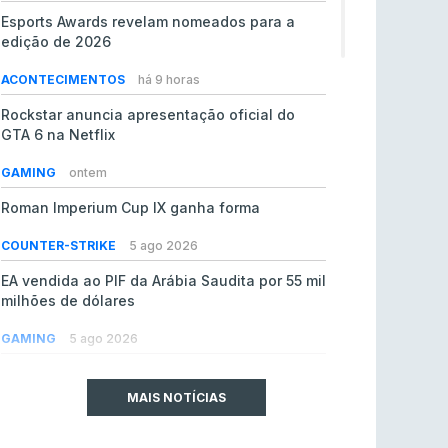
Esports Awards revelam nomeados para a
edição de 2026
ACONTECIMENTOS
há 9 horas
Rockstar anuncia apresentação oficial do
GTA 6 na Netflix
GAMING
ontem
Roman Imperium Cup IX ganha forma
COUNTER-STRIKE
5 ago 2026
EA vendida ao PIF da Arábia Saudita por 55 mil
milhões de dólares
GAMING
5 ago 2026
jL chamado para colmatar baixas na Team
Vitality
MAIS NOTÍCIAS
COUNTER-STRIKE
5 ago 2026