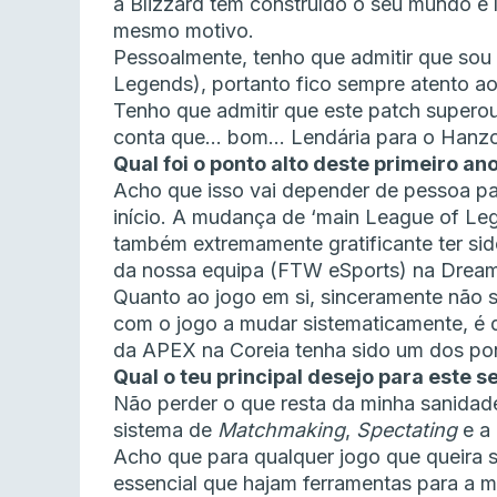
a Blizzard tem construído o seu mundo e 
mesmo motivo.
Pessoalmente, tenho que admitir que sou 
Legends), portanto fico sempre atento a
Tenho que admitir que este patch superou
conta que… bom… Lendária para o Hanzo
Qual foi o ponto alto deste primeiro an
Acho que isso vai depender de pessoa pa
início. A mudança de ‘main League of Leg
também extremamente gratificante ter sid
da nossa equipa (FTW eSports) na Dream
Quanto ao jogo em si, sinceramente não 
com o jogo a mudar sistematicamente, é dif
da APEX na Coreia tenha sido um dos pon
Qual o teu principal desejo para este
Não perder o que resta da minha sanidad
sistema de
Matchmaking
,
Spectating
e a
Acho que para qualquer jogo que queira s
essencial que hajam ferramentas para a m