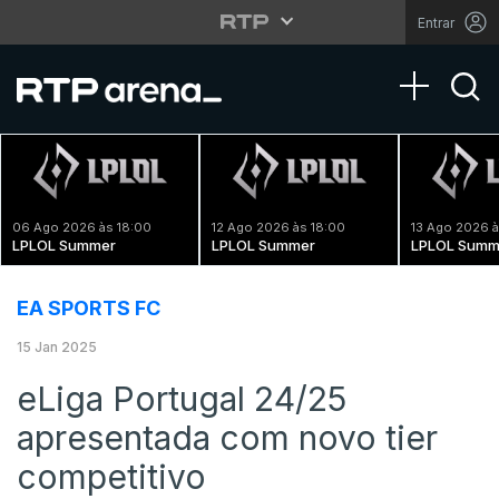
Entrar
Toggle na
06 Ago 2026 às 18:00
12 Ago 2026 às 18:00
13 Ago 2026 à
LPLOL Summer
LPLOL Summer
LPLOL Summ
EA SPORTS FC
15 Jan 2025
eLiga Portugal 24/25
apresentada com novo tier
competitivo