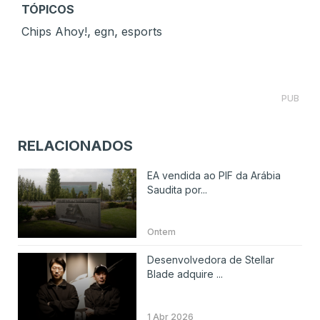
TÓPICOS
,
,
Chips Ahoy!
egn
esports
PUB
RELACIONADOS
EA vendida ao PIF da Arábia
Saudita por...
Ontem
Desenvolvedora de Stellar
Blade adquire ...
1 Abr 2026