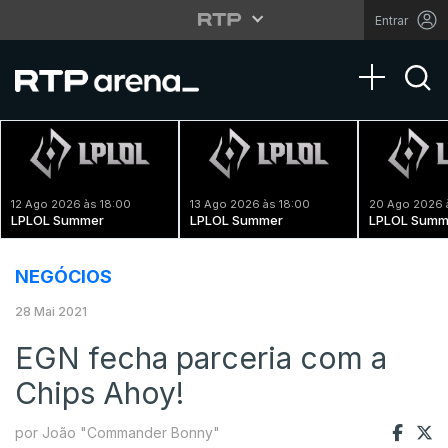
Entrar
Toggle na
12 Ago 2026 às 18:00
13 Ago 2026 às 18:00
20 Ago 2026 
LPLOL Summer
LPLOL Summer
LPLOL Summ
NEGÓCIOS
28 Mai 2021
EGN fecha parceria com a
Chips Ahoy!
por João "Commander Bonny"