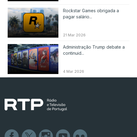
Rockstar Games obrigada a
pagar salário...
21 Mar 2026
Administração Trump debate a
continuid...
4 Mar 2026