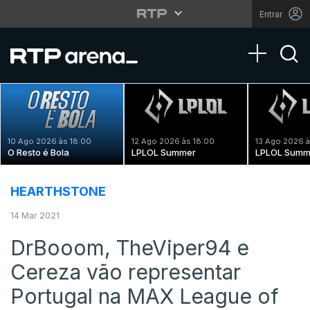
Entrar
Toggle na
10 Ago 2026 às 18:00
12 Ago 2026 às 18:00
13 Ago 2026 à
O Resto é Bola
LPLOL Summer
LPLOL Summ
HEARTHSTONE
14 Mar 2021
DrBooom, TheViper94 e
Cereza vão representar
Portugal na MAX League of