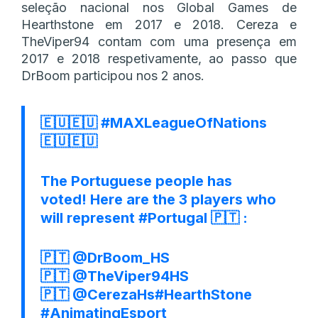
seleção nacional nos Global Games de
Hearthstone em 2017 e 2018. Cereza e
TheViper94 contam com uma presença em
2017 e 2018 respetivamente, ao passo que
DrBoom participou nos 2 anos.
🇪🇺🇪🇺
#MAXLeagueOfNations
🇪🇺🇪🇺
The Portuguese people has
voted! Here are the 3 players who
will represent
#Portugal
🇵🇹 :
🇵🇹
@DrBoom_HS
🇵🇹
@TheViper94HS
🇵🇹
@CerezaHs
#HearthStone
#AnimatingEsport