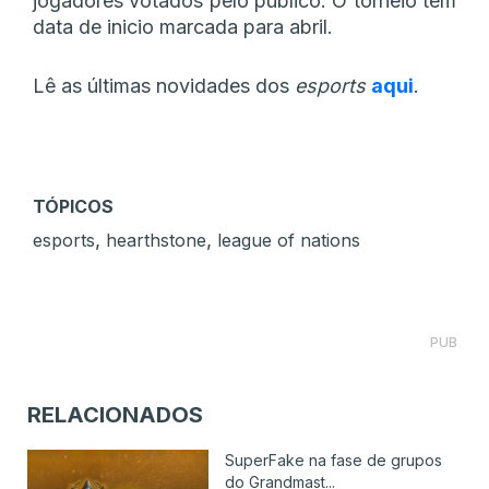
jogadores votados pelo público. O torneio tem
data de inicio marcada para abril.
Lê as últimas novidades dos
esports
aqui
.
TÓPICOS
,
,
esports
hearthstone
league of nations
PUB
RELACIONADOS
SuperFake na fase de grupos
do Grandmast...