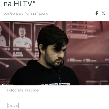
na HLTV”
por Gonçalo "ghazz" Louro
Fotografia: Fraglider
Ouvir