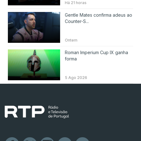
Há 21 horas
Gentle Mates confirma adeus ao
Counter-S...
Ontem
Roman Imperium Cup IX ganha
forma
5 Ago 2026