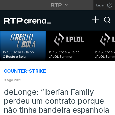
Entrar
Toggle na
10 Ago 2026 às 18:00
12 Ago 2026 às 18:00
13 Ago 2026 à
O Resto é Bola
LPLOL Summer
LPLOL Summ
COUNTER-STRIKE
9 Ago 2021
deLonge: “Iberian Family
perdeu um contrato porque
não tinha bandeira espanhola