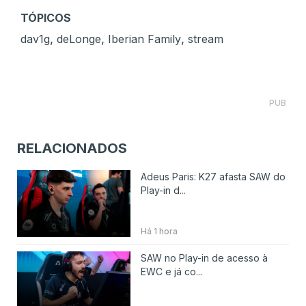
TÓPICOS
,
,
,
dav1g
deLonge
Iberian Family
stream
PUB
RELACIONADOS
Adeus Paris: K27 afasta SAW do
Play-in d...
Há 1 hora
SAW no Play-in de acesso à
EWC e já co...