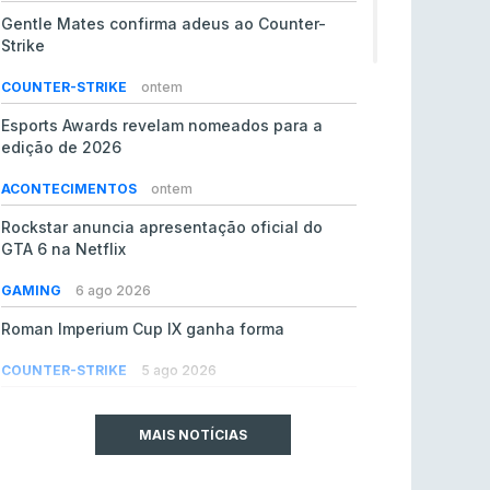
Gentle Mates confirma adeus ao Counter-
Strike
COUNTER-STRIKE
ontem
Esports Awards revelam nomeados para a
edição de 2026
ACONTECIMENTOS
ontem
Rockstar anuncia apresentação oficial do
GTA 6 na Netflix
GAMING
6 ago 2026
Roman Imperium Cup IX ganha forma
COUNTER-STRIKE
5 ago 2026
EA vendida ao PIF da Arábia Saudita por 55 mil
milhões de dólares
MAIS NOTÍCIAS
GAMING
5 ago 2026