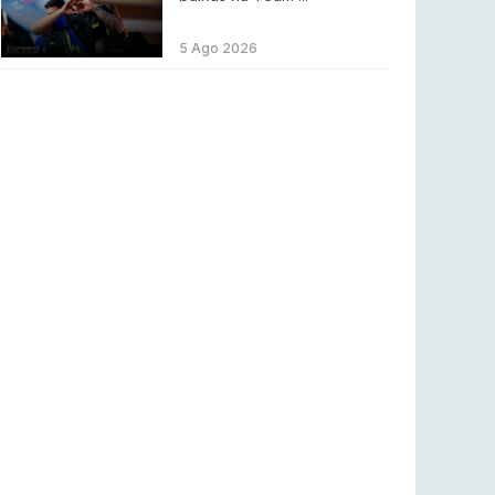
ENTRETENIMENTO
3 ago 2026
Códigos para ícones clássicos gratuitos no
5 Ago 2026
League of Legends [agosto 2026]
LEAGUE OF LEGENDS
3 ago 2026
MOUZ surpreende Spirit para vencer BLAST
Bounty
COUNTER-STRIKE
2 ago 2026
Setembro recheado de LANs em Portugal
COUNTER-STRIKE
1 ago 2026
Betclic renova parceria com a RTP Arena para
a época 2026/27
RTP ARENA
23 jul 2026