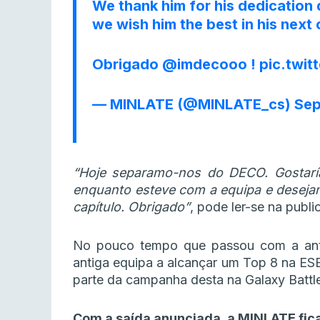
We thank him for his dedication 
we wish him the best in his next 
Obrigado
@imdecooo
!
pic.twi
— MINLATE (@MINLATE_cs)
Sep
“Hoje separamo-nos do DECO. Gostarí
enquanto esteve com a equipa e deseja
capítulo. Obrigado”
, pode ler-se na pub
No pouco tempo que passou com a anti
antiga equipa a alcançar um Top 8 na ESE
parte da campanha desta na Galaxy Battle 
Com a saída anunciada, a MINLATE fica