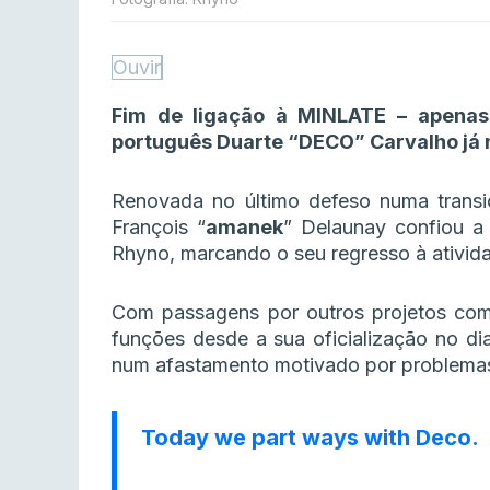
Ouvir
Fim de ligação à MINLATE – apenas 
português Duarte “DECO” Carvalho já nã
Renovada no último defeso numa transiç
François “⁠
amanek⁠
” Delaunay confiou a 
Rhyno, marcando o seu regresso à ativid
Com passagens por outros projetos c
funções desde a sua oficialização no dia 
num afastamento motivado por problemas
Today we part ways with Deco.