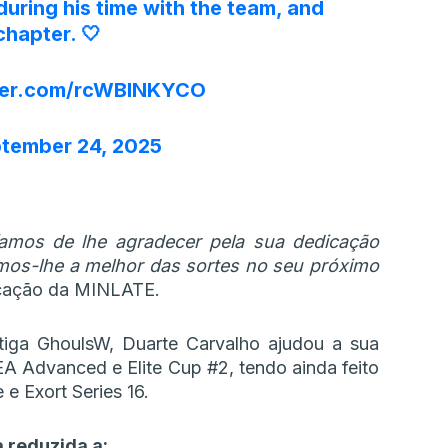
during his time with the team, and
chapter. 🤍
tter.com/rcWBINKYCO
tember 24, 2025
amos de lhe agradecer pela sua dedicação
mos-lhe a melhor das sortes no seu próximo
licação da MINLATE.
ga GhoulsW, Duarte Carvalho ajudou a sua
A Advanced e Elite Cup #2, tendo ainda feito
e Exort Series 16.
 reduzida a: