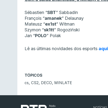
Sébastien “⁠
SBT⁠
” Sabbadin
François “⁠
amanek⁠
” Delaunay
Mateusz “⁠
ex1st⁠
” Witman
Szymon “⁠
sk1tt⁠
” Rogoziński
Jan “⁠
POLO⁠
” Polak
Lê as últimas novidades dos esports
aqui
TÓPICOS
,
,
,
cs
CS2
DECO
MINLATE
NOTÍCIAS