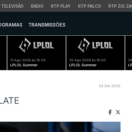
TELEVISÃO
RÁDIO
RTP PLAY
RTP PALCO
RTP ZIG ZA
OGRAMAS
TRANSMISSÕES
13 Ago 2026 às 18:00
20 Ago 2026 às 18:00
26
LPLOL Summer
LPLOL Summer
L
24 Set 2025
NLATE