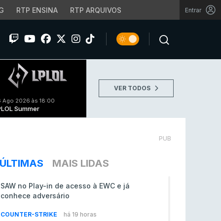
G
RTP ENSINA
RTP ARQUIVOS
Entrar
VER TODOS
 Ago 2026 às 18:00
PLOL Summer
PUB
ÚLTIMAS
MAIS LIDAS
SAW no Play-in de acesso à EWC e já
conhece adversário
COUNTER-STRIKE
há 19 horas