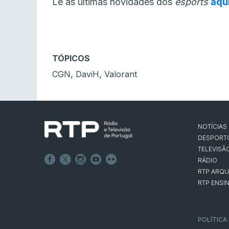
Lê as últimas novidades dos
esports
aqu
TÓPICOS
,
,
CGN
DaviH
Valorant
NOTÍCIAS
DESPORT
TELEVISÃ
RÁDIO
RTP ARQU
RTP ENSI
POLÍTICA