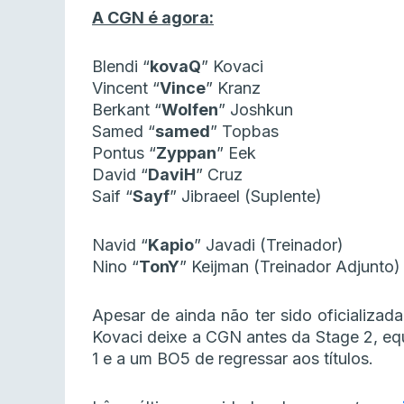
A CGN é agora:
Blendi “
kovaQ
” Kovaci
Vincent “
Vince
” Kranz
Berkant “
Wolfen
” Joshkun
Samed “
samed
” Topbas
Pontus “
Zyppan
” Eek
David “
DaviH
” Cruz
Saif “
Sayf
” Jibraeel (Suplente)
Navid “
Kapio
” Javadi (Treinador)
Nino “
TonY
” Keijman (Treinador Adjunto)
Apesar de ainda não ter sido oficializad
Kovaci deixe a CGN antes da Stage 2, equ
1 e a um BO5 de regressar aos títulos.