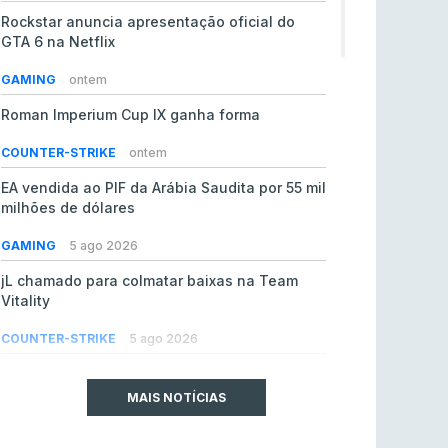
Rockstar anuncia apresentação oficial do
GTA 6 na Netflix
GAMING
ontem
Roman Imperium Cup IX ganha forma
COUNTER-STRIKE
ontem
EA vendida ao PIF da Arábia Saudita por 55 mil
milhões de dólares
GAMING
5 ago 2026
jL chamado para colmatar baixas na Team
Vitality
COUNTER-STRIKE
5 ago 2026
SAW espreita estreia em LAN com
oportunidade de ouro
MAIS NOTÍCIAS
COUNTER-STRIKE
5 ago 2026