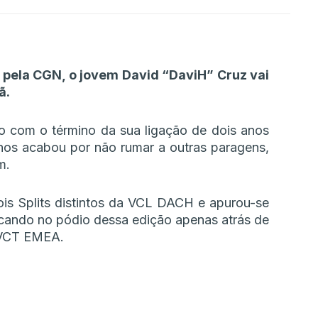
l pela CGN, o jovem David “DaviH” Cruz vai
ã.
o com o término da sua ligação de dois anos
nos acabou por não rumar a outras paragens,
m.
is Splits distintos da VCL DACH e apurou-se
ando no pódio dessa edição apenas atrás de
 VCT EMEA.