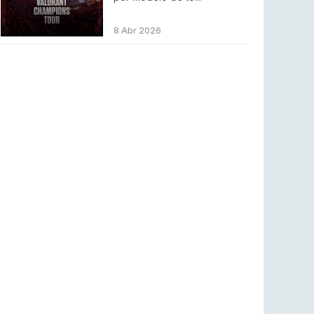
COUNTER-STRIKE
2 ago 2026
Setembro recheado de LANs em Portugal
8 Abr 2026
COUNTER-STRIKE
1 ago 2026
Betclic renova parceria com a RTP Arena para
a época 2026/27
RTP ARENA
23 jul 2026
BLAST Bounty S2 na RTP Arena: Regressa o
melhor Counter-Strike
COUNTER-STRIKE
18 jul 2026
Wuant assina “The One”: O novo hino oficial
da LPLOL
LEAGUE OF LEGENDS
16 jul 2026