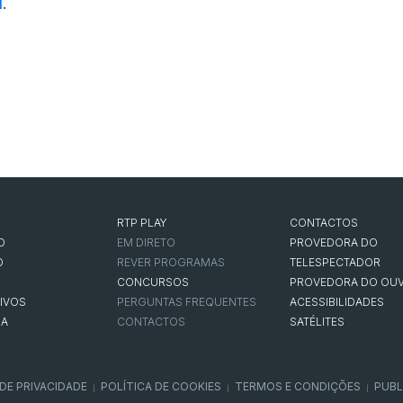
i
.
RTP PLAY
CONTACTOS
O
EM DIRETO
PROVEDORA DO
O
REVER PROGRAMAS
TELESPECTADOR
CONCURSOS
PROVEDORA DO OUV
IVOS
PERGUNTAS FREQUENTES
ACESSIBILIDADES
NA
CONTACTOS
SATÉLITES
 DE PRIVACIDADE
POLÍTICA DE COOKIES
TERMOS E CONDIÇÕES
PUBL
|
|
|