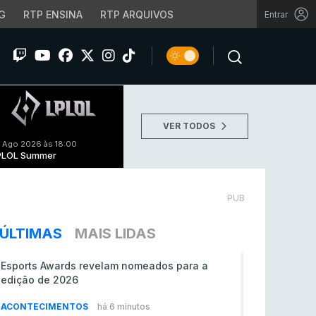
G
RTP ENSINA
RTP ARQUIVOS
Entrar
VER TODOS
 Ago 2026 às 18:00
PLOL Summer
PUB
ÚLTIMAS
MAIS LIDAS
Esports Awards revelam nomeados para a
edição de 2026
ACONTECIMENTOS
há 6 minutos