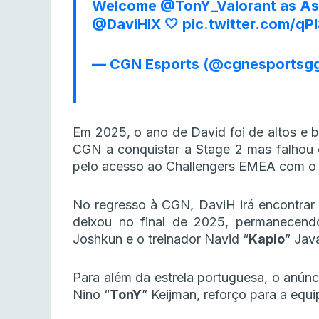
Welcome
@TonY_Valorant
as As
@DaviHIX
🤍
pic.twitter.com/q
— CGN Esports (@cgnesportsg
Em 2025, o ano de David foi de altos e b
CGN a conquistar a Stage 2 mas falhou o 
pelo acesso ao Challengers EMEA com o 
No regresso à CGN, DaviH irá encontrar 
deixou no final de 2025, permanecend
Joshkun e o treinador Navid “
Kapio
” Jav
Para além da estrela portuguesa, o anú
Nino “
TonY
” Keijman, reforço para a equ