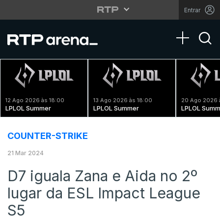
Entrar
Toggle na
12 Ago 2026 às 18:00
13 Ago 2026 às 18:00
20 Ago 2026 
LPLOL Summer
LPLOL Summer
LPLOL Summ
COUNTER-STRIKE
21 Mar 2024
D7 iguala Zana e Aida no 2º
lugar da ESL Impact League
S5