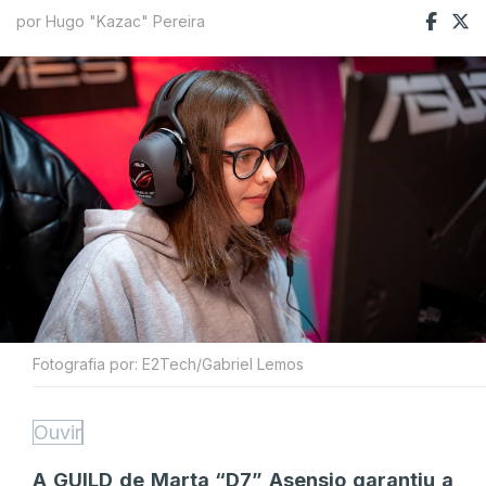
por Hugo "Kazac" Pereira
Fotografia por: E2Tech/Gabriel Lemos
Ouvir
A GUILD de Marta “D7” Asensio garantiu a