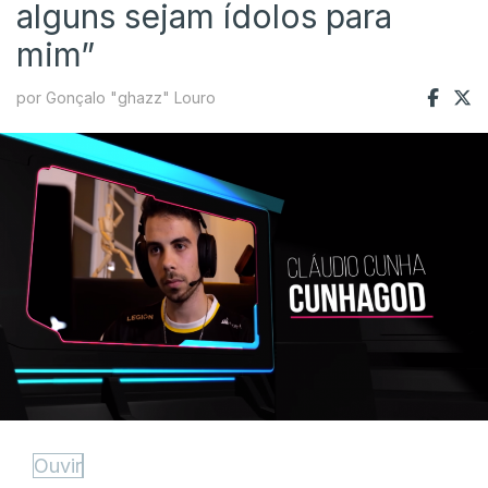
alguns sejam ídolos para
mim”
por Gonçalo "ghazz" Louro
Ouvir