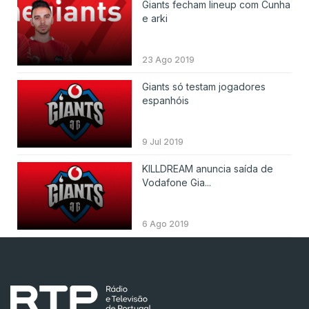
Giants fecham lineup com Cunha
e arki
23 Ago 2019
Giants só testam jogadores
espanhóis
9 Jul 2019
KILLDREAM anuncia saída de
Vodafone Gia...
6 Ago 2019