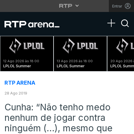
Entrar
Toggle na
12 Ago 2026 às 18:00
13 Ago 2026 às 18:00
20 Ago 2026 
LPLOL Summer
LPLOL Summer
LPLOL Summ
RTP ARENA
28 Ago 2019
Cunha: “Não tenho medo
nenhum de jogar contra
ninguém (…), mesmo que