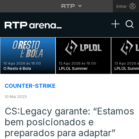
Entrar
Toggle na
10 Ago 2026 às 18:00
12 Ago 2026 às 18:00
13 Ago 2026 à
O Resto é Bola
LPLOL Summer
LPLOL Summ
COUNTER-STRIKE
10 Mai 2025
CS:Legacy garante: “Estamos
bem posicionados e
preparados para adaptar”