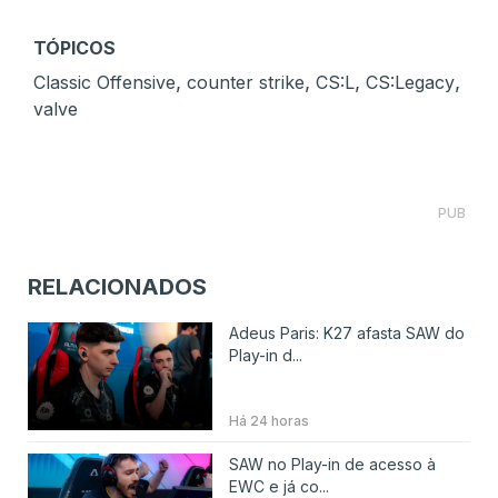
TÓPICOS
,
,
,
,
Classic Offensive
counter strike
CS:L
CS:Legacy
valve
PUB
RELACIONADOS
Adeus Paris: K27 afasta SAW do
Play-in d...
Há 24 horas
SAW no Play-in de acesso à
EWC e já co...