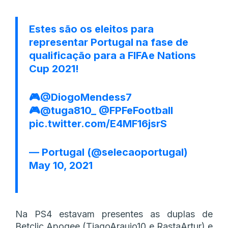
Estes são os eleitos para
representar Portugal na fase de
qualificação para a FIFAe Nations
Cup 2021!
🎮
@DiogoMendess7
🎮
@tuga810_
@FPFeFootball
pic.twitter.com/E4MF16jsrS
— Portugal (@selecaoportugal)
May 10, 2021
Na PS4 estavam presentes as duplas de
Betclic Apogee (TiagoAraujo10 e RastaArtur) e