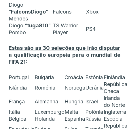
Diogo
“
FalconsDiogo
”
Falcons
Xbox
Mendes
Diogo “
tuga810
”
TS Warrior
PS4
Pombo
Player
Estas são as 30 seleções que irão disputar
a qualificação europeia para o mundial de
FIFA 21:
Portugal
Bulgária
Croácia
Estónia
Finlândia
República
Islândia
Roménia
Noruega
Ucrânia
Checa
Irlanda
França
Alemanha
Hungria
Israel
do Norte
Itália
Luxemburgo
Malta
Polónia
Inglaterra
Bélgica
Holanda
Espanha
Rússia
Escócia
República