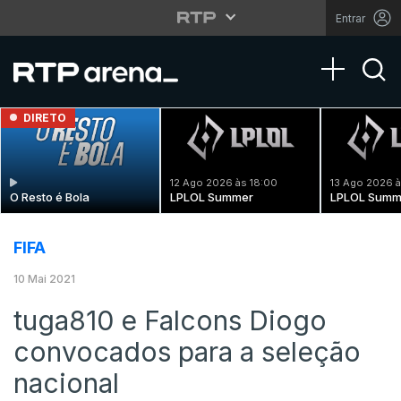
Entrar
Toggle na
DIRETO
12 Ago 2026 às 18:00
13 Ago 2026 à
O Resto é Bola
LPLOL Summer
LPLOL Summ
FIFA
10 Mai 2021
tuga810 e Falcons Diogo
convocados para a seleção
nacional