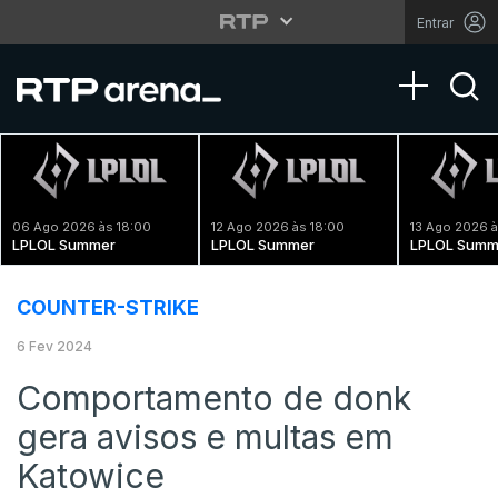
Entrar
Toggle na
06 Ago 2026 às 18:00
12 Ago 2026 às 18:00
13 Ago 2026 à
LPLOL Summer
LPLOL Summer
LPLOL Summ
COUNTER-STRIKE
6 Fev 2024
Comportamento de donk
gera avisos e multas em
Katowice