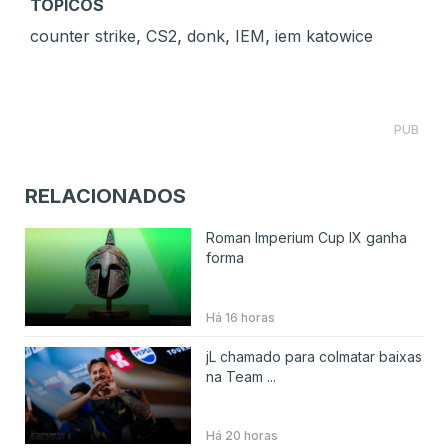
TÓPICOS
,
,
,
,
counter strike
CS2
donk
IEM
iem katowice
PUB
RELACIONADOS
Roman Imperium Cup IX ganha
forma
Há 16 horas
jL chamado para colmatar baixas
na Team ...
Há 20 horas