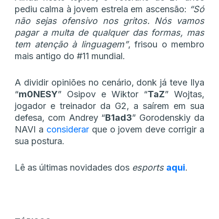
pediu calma à jovem estrela em ascensão:
“Só
não sejas ofensivo nos gritos. Nós vamos
pagar a multa de qualquer das formas, mas
tem atenção à linguagem”
, frisou o membro
mais antigo do #11 mundial.
A dividir opiniões no cenário, donk já teve Ilya
“
m0NESY
” Osipov e Wiktor “
TaZ
” Wojtas,
jogador e treinador da G2, a saírem em sua
defesa, com Andrey “⁠
B1ad3⁠
” Gorodenskiy da
NAVI a
considerar
que o jovem deve corrigir a
sua postura.
Lê as últimas novidades dos
esports
aqui
.