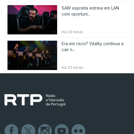
SAW espreita estreia em LAN
com oportuni...
Há 23 horas
Era em risco? Vitality continua a
cair n...
Há 23 horas