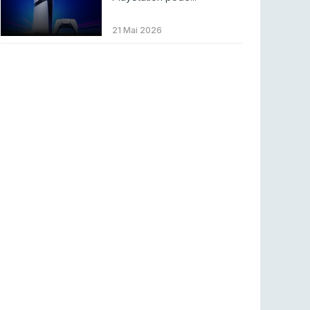
Betclic renova parceria com a RTP Arena para
a época 2026/27
21 Mai 2026
RTP ARENA
23 jul 2026
BLAST Bounty S2 na RTP Arena: Regressa o
melhor Counter-Strike
COUNTER-STRIKE
18 jul 2026
Wuant assina “The One”: O novo hino oficial
da LPLOL
LEAGUE OF LEGENDS
16 jul 2026
Roman Imperium Cup VIII abre inscrições com
SAW e Luminosity na lista
COUNTER-STRIKE
16 jul 2026