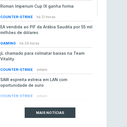
Roman Imperium Cup IX ganha forma
COUNTER-STRIKE
há 21 horas
EA vendida ao PIF da Arábia Saudita por 55 mil
milhões de dólares
GAMING
há 24 horas
jL chamado para colmatar baixas na Team
Vitality
COUNTER-STRIKE
ontem
SAW espreita estreia em LAN com
oportunidade de ouro
COUNTER-STRIKE
ontem
Era em risco? Vitality continua a cair no VRS
do Counter-Strike 2
MAIS NOTÍCIAS
COUNTER-STRIKE
ontem