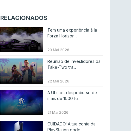
Riot Games simplifica regras para torneios
comunitários de League of Legends
RELACIONADOS
LEAGUE OF LEGENDS
4 ago 2026
Tem uma experiência à la
Twitch e Amazon planeiam usar transmissões
Forza Horizon...
para treinar IA
ENTRETENIMENTO
3 ago 2026
29 Mai 2026
Códigos para ícones clássicos gratuitos no
Reunião de investidores da
League of Legends [agosto 2026]
Take-Two tra...
LEAGUE OF LEGENDS
3 ago 2026
22 Mai 2026
MOUZ surpreende Spirit para vencer BLAST
A Ubisoft despediu-se de
Bounty
mais de 1000 fu...
COUNTER-STRIKE
2 ago 2026
21 Mai 2026
Setembro recheado de LANs em Portugal
CUIDADO! A tua conta da
COUNTER-STRIKE
1 ago 2026
PlayStation pode...