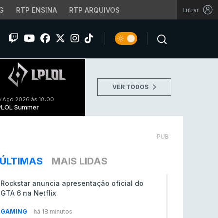
G
RTP ENSINA
RTP ARQUIVOS
Entrar
VER TODOS
 Ago 2026 às 18:00
PLOL Summer
PUB
ÚLTIMAS
MAIS LIDAS
Rockstar anuncia apresentação oficial do
GTA 6 na Netflix
GAMING
há 18 minutos