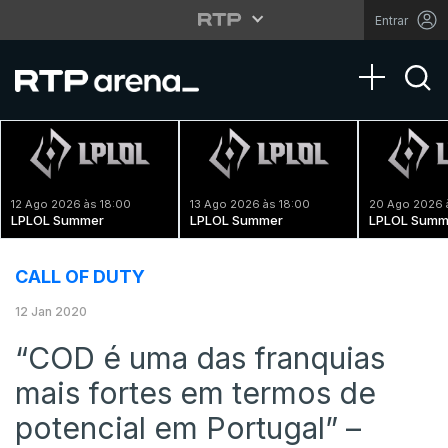
Entrar
Toggle na
12 Ago 2026 às 18:00
13 Ago 2026 às 18:00
20 Ago 2026 
LPLOL Summer
LPLOL Summer
LPLOL Summ
CALL OF DUTY
12 Jan 2020
“COD é uma das franquias
mais fortes em termos de
potencial em Portugal” –