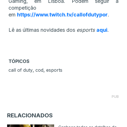
Gaming, em Lisboa. Podem seguir a
competição
em
https://www.twitch.tv/callofdutypor
.
Lê as últimas novidades dos
esports
aqui
.
TÓPICOS
,
,
call of duty
cod
esports
PUB
RELACIONADOS