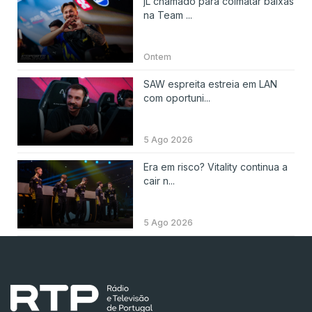
jL chamado para colmatar baixas
na Team ...
Ontem
SAW espreita estreia em LAN
com oportuni...
5 Ago 2026
Era em risco? Vitality continua a
cair n...
5 Ago 2026