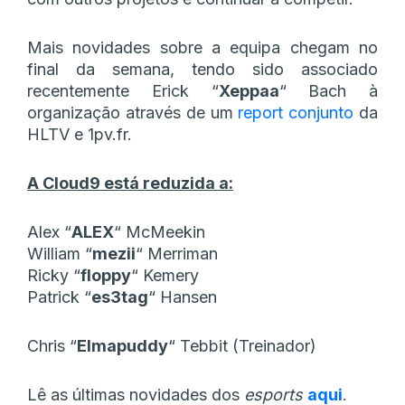
Mais novidades sobre a equipa chegam no
final da semana, tendo sido associado
recentemente Erick
“⁠
Xeppaa⁠
“
Bach à
organização através de um
report conjunto
da
HLTV e 1pv.fr.
A Cloud9 está reduzida a:
Alex
“⁠
ALEX⁠
“
McMeekin
William
“⁠
mezii⁠
“
Merriman
Ricky
“⁠
floppy⁠
“
Kemery
Patrick
“⁠
es3tag⁠
“
Hansen
Chris
“⁠
Elmapuddy⁠
“
Tebbit (Treinador)
Lê as últimas novidades dos
esports
aqui
.