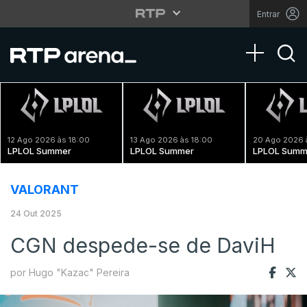
Entrar
Toggle na
12 Ago 2026 às 18:00
13 Ago 2026 às 18:00
20 Ago 2026 
LPLOL Summer
LPLOL Summer
LPLOL Summ
VALORANT
24 Out 2025
CGN despede-se de DaviH
por Hugo "Kazac" Pereira